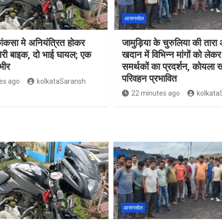
आसनसोल
े कांकसा मे अनियंत्रित होकर
जामुड़िया के चुरुलिया की तार
री बाइक, दो भाई घायल; एक
खदान में विभिन्न मांगों को लेक
भीर
समर्थकों का प्रदर्शन, कोयला
परिवहन प्रभावित
es ago
kolkataSaransh
22 minutes ago
kolkata
आसनसोल