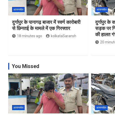
आसनसोल
आसनसोल
दुर्गापुर के पानागढ़ बाजार में स्वर्ण कारोबारी
दुर्गापुर क
से छिनतई के मामले में एक गिरफ्तार
सड़क पर गि
की हालत गं
18 minutes ago
kolkataSaransh
20 minut
You Missed
आसनसोल
आसनसोल