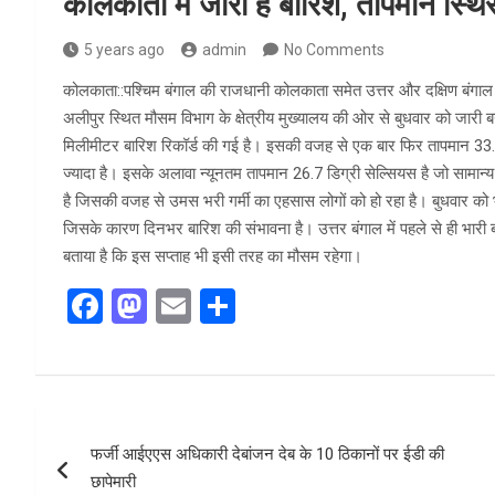
कोलकाता में जारी है बारिश, तापमान स्थि
5 years ago
admin
No Comments
कोलकाता::पश्चिम बंगाल की राजधानी कोलकाता समेत उत्तर और दक्षिण बंगाल क
अलीपुर स्थित मौसम विभाग के क्षेत्रीय मुख्यालय की ओर से बुधवार को जारी 
मिलीमीटर बारिश रिकॉर्ड की गई है। इसकी वजह से एक बार फिर तापमान 33.2 
ज्यादा है। इसके अलावा न्यूनतम तापमान 26.7 डिग्री सेल्सियस है जो सामान
है जिसकी वजह से उमस भरी गर्मी का एहसास लोगों को हो रहा है। बुधवार को भी
जिसके कारण दिनभर बारिश की संभावना है। उत्तर बंगाल में पहले से ही भारी बा
बताया है कि इस सप्ताह भी इसी तरह का मौसम रहेगा।
F
M
E
S
a
a
m
h
ce
st
ail
ar
b
o
e
Post
o
d
फर्जी आईएएस अधिकारी देबांजन देब के 10 ठिकानों पर ईडी की
navigation
o
o
छापेमारी