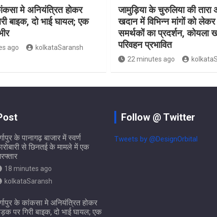
 कांकसा मे अनियंत्रित होकर
जामुड़िया के चुरुलिया की तार
री बाइक, दो भाई घायल; एक
खदान में विभिन्न मांगों को लेक
भीर
समर्थकों का प्रदर्शन, कोयला
परिवहन प्रभावित
es ago
kolkataSaransh
22 minutes ago
kolkata
Post
Follow @ Twitter
र्गापुर के पानागढ़ बाजार में स्वर्ण
Tweets by @DesignOrbital
ारोबारी से छिनतई के मामले में एक
िरफ्तार
18 minutes ago
kolkataSaransh
ुर्गापुर के कांकसा मे अनियंत्रित होकर
ड़क पर गिरी बाइक, दो भाई घायल; एक