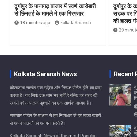
दुर्गापुर के पानागढ़ बाजार में स्वर्ण कारोबारी
दुर्गापुर के
से छिनतई के मामले में एक गिरफ्तार
सड़क पर गि
की हालत गं
18 minutes ago
kolkataSaransh
20 minut
Kolkata Saransh News
Recent 
दु
कोलकाता सारांश एक उद्देश्य और निष्पक्ष पोर्टल होने का वादा
क
करता है।यह सिर्फ एक नाम भर नहीं है बल्कि हर तरह की
ग
खबरों को आप तक पहुंचाने का एक सार्थक माध्यम है।
समाचार पोर्टल के माध्यम से हम निष्पक्षता से हर ताजा खबरों
से अपने पाठकों को अवगत करते हैं।
द
स
Kolkata Saransh News is the most Popular