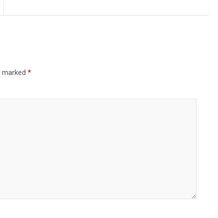
re marked
*