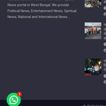
क
News portal in West Bengal. We provide
Political News, Entertainment News, Spiritual
News, National and International News….
ज
ओ
ल
क
ज
व
न
1