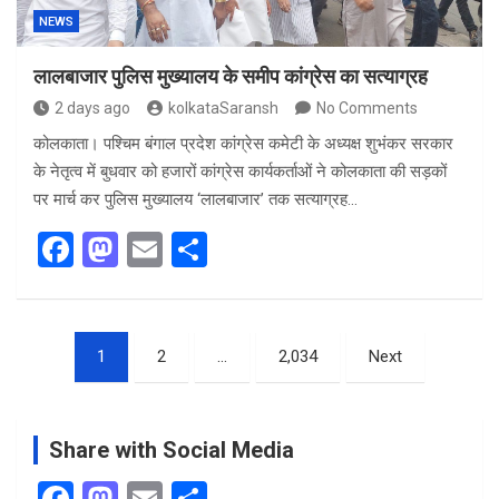
NEWS
लालबाजार पुलिस मुख्यालय के समीप कांग्रेस का सत्याग्रह
2 days ago
kolkataSaransh
No Comments
कोलकाता। पश्चिम बंगाल प्रदेश कांग्रेस कमेटी के अध्यक्ष शुभंकर सरकार
के नेतृत्व में बुधवार को हजारों कांग्रेस कार्यकर्ताओं ने कोलकाता की सड़कों
पर मार्च कर पुलिस मुख्यालय ‘लालबाजार’ तक सत्याग्रह…
F
M
E
S
a
a
m
h
ce
st
ail
ar
Posts
b
o
e
1
2
…
2,034
Next
pagination
o
d
o
o
Share with Social Media
k
n