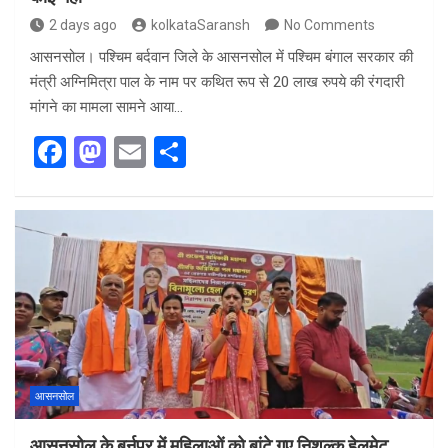
2 days ago
kolkataSaransh
No Comments
आसनसोल। पश्चिम बर्दवान जिले के आसनसोल में पश्चिम बंगाल सरकार की
मंत्री अग्निमित्रा पाल के नाम पर कथित रूप से 20 लाख रुपये की रंगदारी
मांगने का मामला सामने आया…
F
M
E
S
a
a
m
h
ce
st
ail
ar
b
o
e
o
d
o
o
k
n
आसनसोल
आसनसोल के बर्नपुर में महिलाओं को बांटे गए निशुल्क हेलमेट,