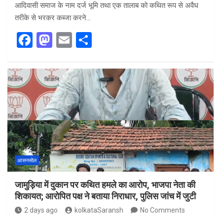
आदिवासी समाज के नाम दर्ज भूमि तथा एक तालाब को कथित रूप से अवैध
तरीके से भरकर कब्जा करने…
F
M
E
S
a
a
m
h
ce
st
ail
ar
b
o
e
o
d
o
o
k
n
आसनसोल
जामुड़िया में दुकान पर कथित हमले का आरोप, भाजपा नेता की
शिकायत; आरोपित पक्ष ने बताया निराधार, पुलिस जांच में जुटी
2 days ago
kolkataSaransh
No Comments