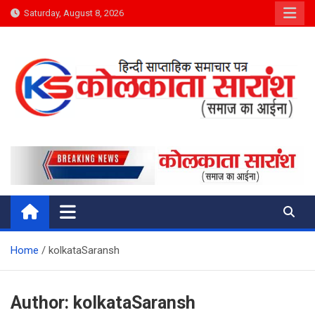
Skip
Saturday, August 8, 2026
to
content
Kolkata Saransh News
समाज का आईना
Home
kolkataSaransh
Author:
kolkataSaransh