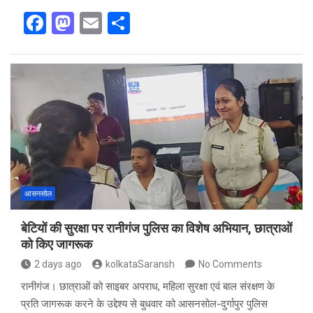
F
M
E
S
a
a
m
h
ce
st
ail
ar
b
o
e
o
d
o
o
k
n
आसनसोल
बेटियों की सुरक्षा पर रानीगंज पुलिस का विशेष अभियान, छात्राओं
को किए जागरूक
2 days ago
kolkataSaransh
No Comments
रानीगंज। छात्राओं को साइबर अपराध, महिला सुरक्षा एवं बाल संरक्षण के
प्रति जागरूक करने के उद्देश्य से बुधवार को आसनसोल-दुर्गापुर पुलिस