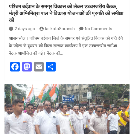
पश्चिम बर्दवान के समग्र विकास को लेकर उच्चस्तरीय बैठक,
मंत्री अग्निमित्रा पाल ने विकास योजनाओं की प्रगति की समीक्षा
की
2 days ago
kolkataSaransh
No Comments
आसनसोल। पश्चिम बर्दवान जिले के समग्र एवं संतुलित विकास को गति देने
के उद्देश्य से बुधवार को जिला शासक कार्यालय में एक उच्चस्तरीय समीक्षा
बैठक आयोजित की गई। बैठक की…
F
M
E
S
a
a
m
h
ce
st
ail
ar
b
o
e
o
d
o
o
k
n