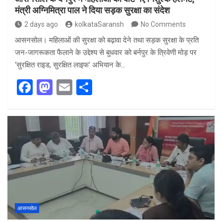
मंत्री अग्निमित्रा पाल ने दिया सड़क सुरक्षा का संदेश
2 days ago
kolkataSaransh
No Comments
आसनसोल। महिलाओं की सुरक्षा को बढ़ावा देने तथा सड़क सुरक्षा के प्रति
जन-जागरूकता फैलाने के उद्देश्य से बुधवार को बर्नपुर के त्रिवेणी मोड़ पर
‘सुरक्षित राइड, सुरक्षित लाइफ’ अभियान के…
F
M
E
S
a
a
m
h
ce
st
ail
ar
b
o
e
o
d
o
o
k
n
आसनसोल