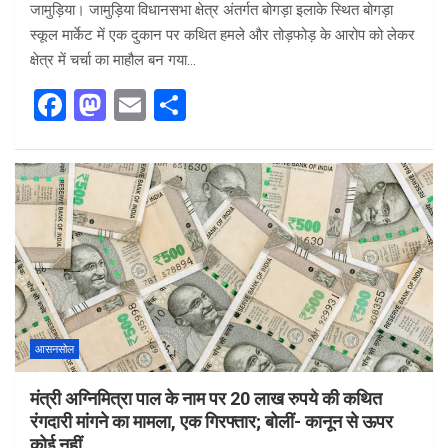
जामुड़िया। जामुड़िया विधानसभा क्षेत्र अंतर्गत बोगड़ा इलाके स्थित बोगड़ा
स्कूल मार्केट में एक दुकान पर कथित हमले और तोड़फोड़ के आरोप को लेकर
क्षेत्र में चर्चा का माहौल बन गया…
F
M
E
S
a
a
m
h
ce
st
ail
ar
b
o
e
o
d
o
o
k
n
आसनसोल
मंत्री अग्निमित्रा पाल के नाम पर 20 लाख रुपये की कथित
रंगदारी मांगने का मामला, एक गिरफ्तार; बोलीं- कानून से ऊपर
कोई नहीं