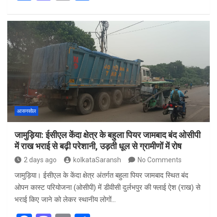
a
a
m
h
ce
st
ail
ar
b
o
e
o
d
o
o
k
n
आसनसोल
जामुड़िया: ईसीएल केंदा क्षेत्र के बहुला पियर जामबाद बंद ओसीपी
में राख भराई से बढ़ी परेशानी, उड़ती धूल से ग्रामीणों में रोष
2 days ago
kolkataSaransh
No Comments
जामुड़िया। ईसीएल के केंदा क्षेत्र अंतर्गत बहुला पियर जामबाद स्थित बंद
ओपन कास्ट परियोजना (ओसीपी) में डीवीसी दुर्लभपुर की फ्लाई ऐश (राख) से
भराई किए जाने को लेकर स्थानीय लोगों…