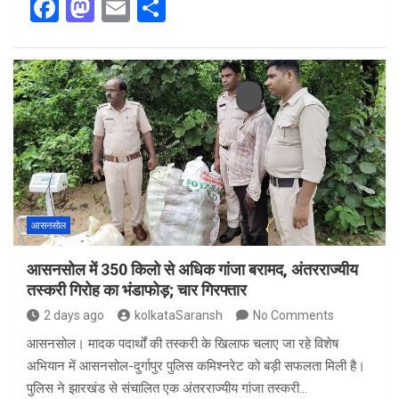
F
M
E
S
a
a
m
h
ce
st
ail
ar
b
o
e
o
d
o
o
k
n
आसनसोल
आसनसोल में 350 किलो से अधिक गांजा बरामद, अंतरराज्यीय
तस्करी गिरोह का भंडाफोड़; चार गिरफ्तार
2 days ago
kolkataSaransh
No Comments
आसनसोल। मादक पदार्थों की तस्करी के खिलाफ चलाए जा रहे विशेष
अभियान में आसनसोल-दुर्गापुर पुलिस कमिश्नरेट को बड़ी सफलता मिली है।
पुलिस ने झारखंड से संचालित एक अंतरराज्यीय गांजा तस्करी…