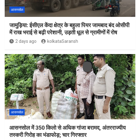
आसनसोल
जामुड़िया: ईसीएल केंदा क्षेत्र के बहुला पियर जामबाद बंद ओसीपी
में राख भराई से बढ़ी परेशानी, उड़ती धूल से ग्रामीणों में रोष
2 days ago
kolkataSaransh
आसनसोल
आसनसोल में 350 किलो से अधिक गांजा बरामद, अंतरराज्यीय
तस्करी गिरोह का भंडाफोड़; चार गिरफ्तार