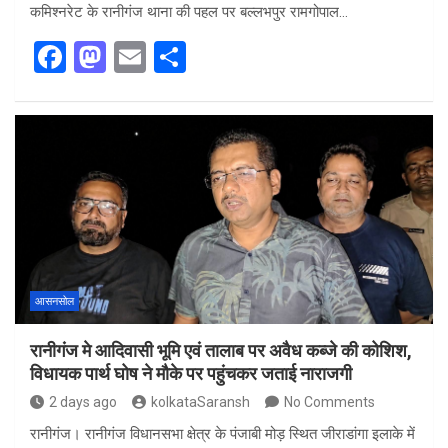
कमिश्नरेट के रानीगंज थाना की पहल पर बल्लभपुर रामगोपाल…
F
M
E
S
a
a
m
h
ce
st
ail
ar
b
o
e
o
d
o
o
k
n
आसनसोल
रानीगंज मे आदिवासी भूमि एवं तालाब पर अवैध कब्जे की कोशिश,
विधायक पार्थ घोष ने मौके पर पहुंचकर जताई नाराजगी
2 days ago
kolkataSaransh
No Comments
रानीगंज। रानीगंज विधानसभा क्षेत्र के पंजाबी मोड़ स्थित जीराडांगा इलाके में