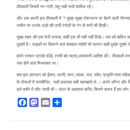
दीपावली जिसमें नर-नारी, पशु-पक्षी सभी शामिल रहे।
और अब अपनी इस दीपावली में..? सुबह-सुबह रोशनदान पर बैठने वाली गौरय्
जमीन पर उनके अंडों की जर्दी रंगोली के रंग से सनी सी दिखी।
सुबह शहर की एक फेरी लगाया, कहीं एक भी पक्षी नहीं दिखे। रात को बाघिन सा त
दुबकी है। सड़कों पर विचरने वाले बेसहारा मवेशी भी रातभर कहीं दुबके दुबके स
हमने रातभर पटाखे फोड़े, रस्सी बम चलाए,आसमानी आतिश की। दीपावली मनाई। सो
नाम होने वाले मिथ्याचार पर।
क्या इस आराधन को ईश्वर, धरती, पवन, पावक, जल, व्योम, प्रकृति माता स्व
के घोसलों में तजबीजिए ..जहाँ कलतक पक्षी चहचहाते थे..। अपने आँगन औ
ढले बसेरे में लौट जाती थी। अंदर से अहसास करिए..कितने क्रूर हैं हम लो
F
M
E
S
a
a
m
h
ce
st
ail
ar