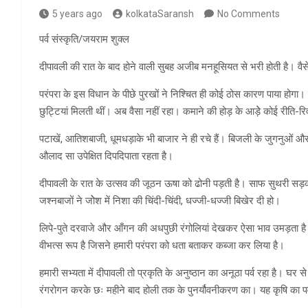
5 years ago
kolkataSaransh
No Comments
पर्व संस्कृति/जयराम शुक्ल
दीपावली की रात के बाद होने वाली सुबह अजीब मनहूसियत से भरी होती है। वैसे
परंपरा के इस विधान के पीछे पुरखों ने निश्चित ही कोई ठोस कारण पाया होगा। पहल
छुट्टियां मिलती थीं। अब वैसा नहीं रहा। कमाने की होड़ के आड़ेे कोई रीति-र
पटाखें, आतिशबाजी, धूमधड़ाके भी बाजार ने ही रचे हैं। बिजली के जुगनुओं 
औलाद सा उपेक्षित दिपदिपाता रहता है।
दीपावली के रात के उत्सव की जूठन ऊषा को ढोनी पड़ती है। साफ सुथरी सड़कों प
जश्नबाजों ने जोेश में निशा की चिंदी-चिंदी, धज्जी-धज्जी बिखेर दी हो।
लिपे-पुते दरवाजे और आँगन की अधपुछी रंगोलियां देखकर ऐसा भाव उमड़ता ह
वीभत्स रूप है जिसने हमारी परंपरा को धता बताकर कब्जा कर लिया है।
हमारी सभ्यता में दीपावली तो प्रकृति के अनुष्ठान का अनूठा पर्व रहा है। घर 
रंगरोगन करके छः महीने बाद होली तक के पुनर्यौवनीकरण का। यह कृषि का पर्