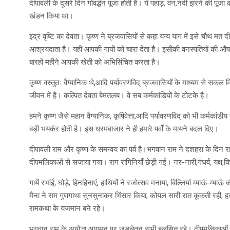
दीपावली के दूसरे दिन गोवर्द्धन पूजा होती है। ये पहाड़, वन,नदी झरने की पूजा 
खंडन किया था।
इंद्र वृष्टि का देवता। कृष्ण ने ब्रजवासियों से कहा यग्य याग में इसे चौथ मत
आश्रयदाता है। यही आपकी गायों को चारा देता है। इसीकी वनस्पतियों की औषध
बारहों महीने आपकी खेती को अभिसिंचित करता है।
कृष्ण वस्तुतः वैग्यानिक थे,आदि पर्यावरणविद् ब्रजवासियों के माध्यम से सकल
जीवन में है। कल्पित देवता बेमतलब। वे सब कर्मकांडियों के टोटके है।
हमने कृष्ण जैसे महान वैग्यानिक, कृषिवेत्ता,आदि पर्यावरणविद् को भी कर्मकां
बड़ी भयकंर होती है। इस धरमबाजार ने ही हमारे पर्वों के मायने बदल दिए।
दीपावली राम और कृष्ण के समन्वय का पर्व है।भगवान राम ने दशहरा के दिन र
दीपमलिकाओं से सजाया गया। राग रागिनियाँ छेड़ी गई। नर-नारी,गंधर्व, यक्ष,कि
गायें रभांईं, घोड़े, हिनहिनाएं, हाथियों ने रजोत्सव मनाया, बिल्लियां म्याऊं-म्याऊँ 
मैना ने राम गुणगाथा सुनसुनाकर भिंसार किया, कोयल सारी रात कूकती रही, हर क
रामकथा के यजमान बने रहे।
भगवान् राम के अयोद्धा आगमन पर जड़चेतन सभी हुलसित रहे। दीपमलिकाओं की 