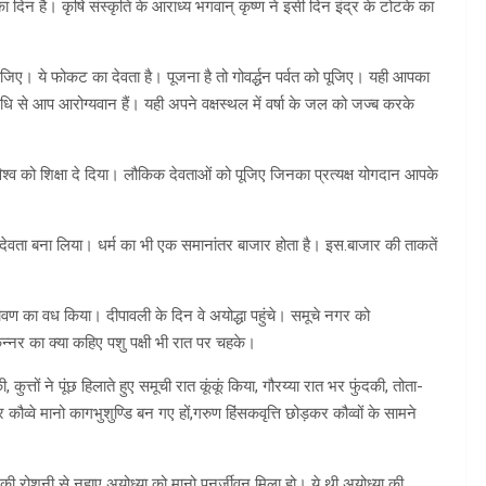
का दिन है। कृषि संस्कृति के आराध्य भगवान् कृष्ण ने इसी दिन इंद्र के टोटके का
 दीजिए। ये फोकट का देवता है। पूजना है तो गोवर्द्धन पर्वत को पूजिए। यही आपका
ि से आप आरोग्यवान हैं। यही अपने वक्षस्थल में वर्षा के जल को जज्ब करके
 विश्व को शिक्षा दे दिया। लौकिक देवताओं को पूजिए जिनका प्रत्यक्ष योगदान आपके
डीय देवता बना लिया। धर्म का भी एक समानांतर बाजार होता है। इस.बाजार की ताकतें
ावण का वध किया। दीपावली के दिन वे अयोद्धा पहुंचे। समूचे नगर को
न्नर का क्या कहिए पशु पक्षी भी रात पर चहके।
की, कुत्तों ने पूंछ हिलाते हुए समूची रात कूंकूं किया, गौरय्या रात भर फुंदकी, तोता-
ौव्वे मानो कागभुशुण्डि बन गए हों,गरुण हिंसकवृत्ति छोड़कर कौव्वों के सामने
रोशनी से नहाए अयोध्या को मानो पुनर्जीवन मिला हो। ये थी अयोध्या की