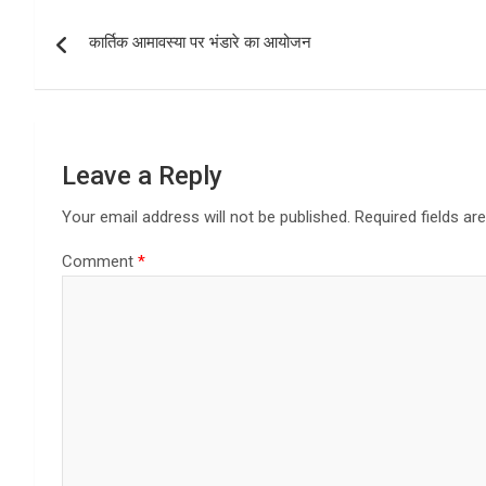
b
o
e
Post
o
d
कार्तिक आमावस्या पर भंडारे का आयोजन
navigation
o
o
k
n
Leave a Reply
Your email address will not be published.
Required fields a
Comment
*