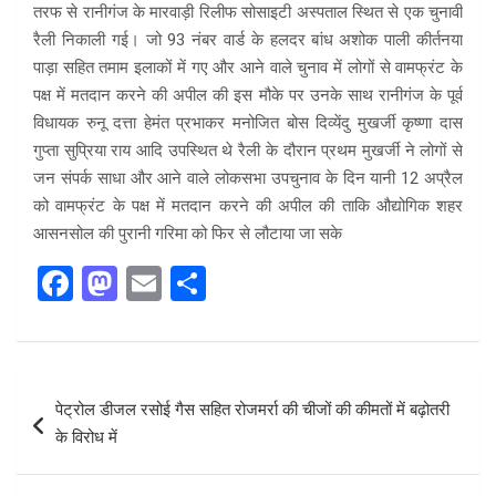
तरफ से रानीगंज के मारवाड़ी रिलीफ सोसाइटी अस्पताल स्थित से एक चुनावी
रैली निकाली गई। जो 93 नंबर वार्ड के हलदर बांध अशोक पाली कीर्तनया
पाड़ा सहित तमाम इलाकों में गए और आने वाले चुनाव में लोगों से वामफ्रंट के
पक्ष में मतदान करने की अपील की इस मौके पर उनके साथ रानीगंज के पूर्व
विधायक रुनू दत्ता हेमंत प्रभाकर मनोजित बोस दिव्येंदु मुखर्जी कृष्णा दास
गुप्ता सुप्रिया राय आदि उपस्थित थे रैली के दौरान प्रथम मुखर्जी ने लोगों से
जन संपर्क साधा और आने वाले लोकसभा उपचुनाव के दिन यानी 12 अप्रैल
को वामफ्रंट के पक्ष में मतदान करने की अपील की ताकि औद्योगिक शहर
आसनसोल की पुरानी गरिमा को फिर से लौटाया जा सके
F
M
E
S
a
a
m
h
ce
st
ail
ar
b
o
e
Post
पेट्रोल डीजल रसोई गैस सहित रोजमर्रा की चीजों की कीमतों में बढ़ोतरी
o
d
navigation
के विरोध में
o
o