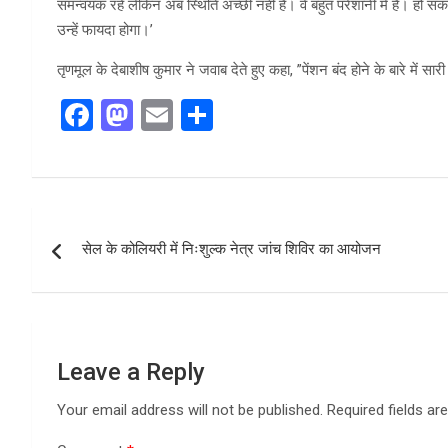
समन्वयक रहे लेकिन अब स्थिति अच्छी नहीं है। वे बहुत परेशानी में हैं। हो सकता
उन्हें फायदा होगा।’
तृणमूल के देबाशीष कुमार ने जवाब देते हुए कहा, ”पेंशन बंद होने के बारे में सारी
F
M
E
S
a
a
m
h
ce
st
ail
ar
b
o
e
Post
o
d
सेल के कोलियरी में निःशुल्क नेत्र जांच शिविर का आयोजन
navigation
o
o
k
n
Leave a Reply
Your email address will not be published.
Required fields a