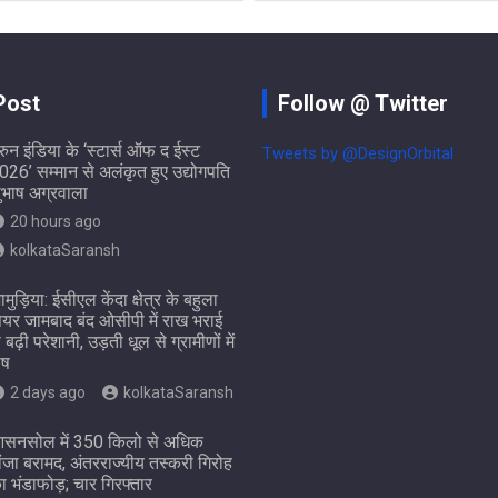
Post
Follow @ Twitter
ुरुन इंडिया के ‘स्टार्स ऑफ द ईस्ट
Tweets by @DesignOrbital
026’ सम्मान से अलंकृत हुए उद्योगपति
ुभाष अग्रवाला
20 hours ago
kolkataSaransh
ामुड़िया: ईसीएल केंदा क्षेत्र के बहुला
ियर जामबाद बंद ओसीपी में राख भराई
े बढ़ी परेशानी, उड़ती धूल से ग्रामीणों में
ोष
2 days ago
kolkataSaransh
सनसोल में 350 किलो से अधिक
ांजा बरामद, अंतरराज्यीय तस्करी गिरोह
ा भंडाफोड़; चार गिरफ्तार