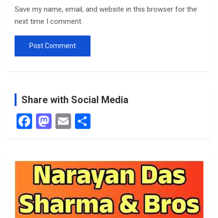
Save my name, email, and website in this browser for the
next time I comment.
Share with Social Media
F
M
E
S
a
a
m
h
ce
st
ail
ar
b
o
e
o
d
o
o
k
n