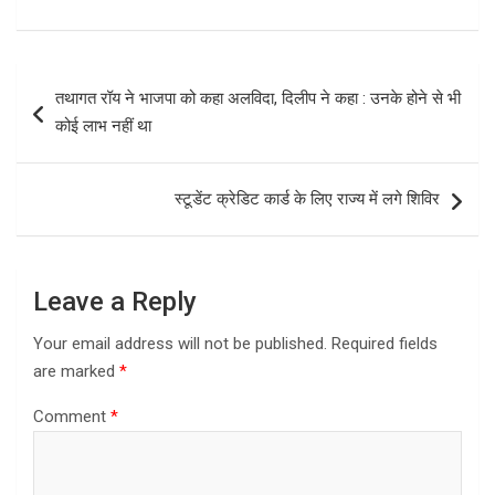
a
a
m
h
ce
st
ail
ar
b
o
e
Post
तथागत रॉय ने भाजपा को कहा अलविदा, दिलीप ने कहा : उनके होने से भी
o
d
navigation
कोई लाभ नहीं था
o
o
k
n
स्टूडेंट क्रेडिट कार्ड के लिए राज्य में लगे शिविर
Leave a Reply
Your email address will not be published.
Required fields
are marked
*
Comment
*