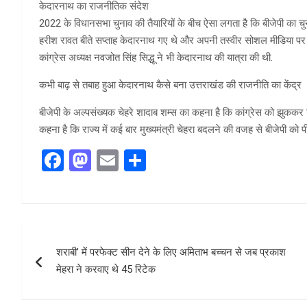
केदारनाथ का राजनीतिक संदेश
2022 के विधानसभा चुनाव की तैयारियों के बीच ऐसा लगता है कि बीजेपी का चुनाव
हरीश रावत बीते सप्ताह केदारनाथ गए थे और अपनी तस्वीर सोशल मीडिया पर पोस
कांग्रेस अध्यक्ष नवजोत सिंह सिद्धू ने भी केदारनाथ की यात्रा की थी.
कभी बाढ़ से तबाह हुआ केदारनाथ कैसे बना उत्तराखंड की राजनीति का केंद्र
बीजेपी के अल्पसंख्यक चेहरे शादाब शम्स का कहना है कि कांग्रेस को झुककर उ
कहना है कि राज्य में कई बार मुख्यमंत्री चेहरा बदलने की वजह से बीजेपी को 
F
M
E
S
a
a
m
h
ce
st
ail
ar
b
o
e
Post
o
d
शराबी’ में परफेक्ट सीन देने के लिए अमिताभ बच्चन से जब प्रकाश
navigation
o
o
मेहरा ने करवाए थे 45 रिटेक
k
n