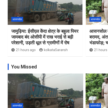
आसनसोल
आसनसोल
जामुड़िया: ईसीएल केंदा क्षेत्र के बहुला पियर
आसनसोल मे
जामबाद बंद ओसीपी में राख भराई से बढ़ी
बरामद, अंत
परेशानी, उड़ती धूल से ग्रामीणों में रोष
भंडाफोड़; च
21 hours ago
kolkataSaransh
21 hours
You Missed
आसनसोल
आसनसोल