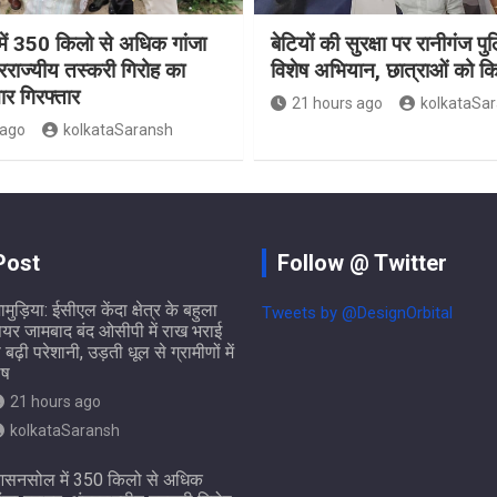
ं 350 किलो से अधिक गांजा
बेटियों की सुरक्षा पर रानीगंज प
रराज्यीय तस्करी गिरोह का
विशेष अभियान, छात्राओं को 
ार गिरफ्तार
21 hours ago
kolkataSa
 ago
kolkataSaransh
Post
Follow @ Twitter
ामुड़िया: ईसीएल केंदा क्षेत्र के बहुला
Tweets by @DesignOrbital
ियर जामबाद बंद ओसीपी में राख भराई
े बढ़ी परेशानी, उड़ती धूल से ग्रामीणों में
ोष
21 hours ago
kolkataSaransh
सनसोल में 350 किलो से अधिक