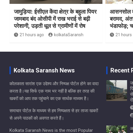
जामुड़िया: ईसीएल केंदा क्षेत्र के बहुला पियर
आसनसोल मे
जामबाद बंद ओसीपी में राख भराई से बढ़ी
बरामद, अंत
परेशानी, उड़ती धूल से ग्रामीणों में रोष
भंडाफोड़; च
21 hours ago
kolkataSaransh
21 hours
Kolkata Saransh News
Recent 
ज
कोलकाता सारांश एक उद्देश्य और निष्पक्ष पोर्टल होने का वादा
प
करता है।यह सिर्फ एक नाम भर नहीं है बल्कि हर तरह की
स
खबरों को आप तक पहुंचाने का एक सार्थक माध्यम है।
र
समाचार पोर्टल के माध्यम से हम निष्पक्षता से हर ताजा खबरों
से अपने पाठकों को अवगत करते हैं।
आ
Kolkata Saransh News is the most Popular