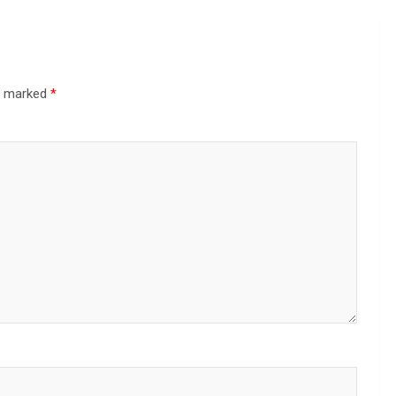
re marked
*