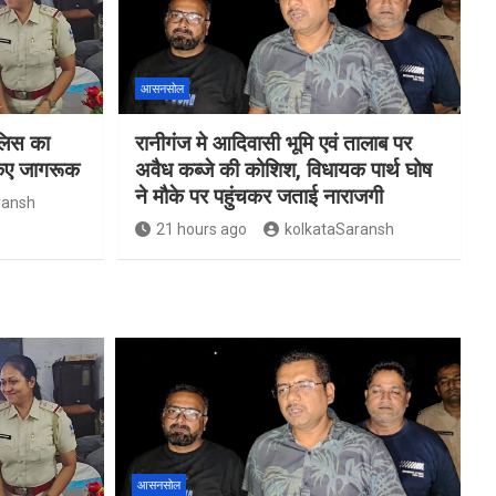
आसनसोल
ुलिस का
रानीगंज मे आदिवासी भूमि एवं तालाब पर
किए जागरूक
अवैध कब्जे की कोशिश, विधायक पार्थ घोष
ने मौके पर पहुंचकर जताई नाराजगी
ransh
21 hours ago
kolkataSaransh
आसनसोल