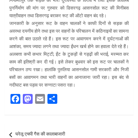
नियामतपुर तक सड़क की भारी दुरावस्था के विरोध में तथा इसके अविलंब
पुनर्निर्माण की मांग पर गुरुवार को डिसरगढ़ आसनसोल रूट की मिनीबस
यात्रीवाहन तथा डिसरगढ़ बराकर रूट की ऑटो वाहन बंद रहे।
जानकारी के अनुसार रूट के वाहन चालकों ने काफी दिनों से सड़क की
अवस्था दयनीय होने तथा इस पर वाहनों के परिचालन में कठिनाइयों का सामना
करने की बात उठाते रहे हैं। इस रूट पर आवागमन करने में दुर्घटनाओं की
आशंका, समय ज्यादा लगने तथा ज्यादा ईंधन खर्च होने का हवाला देते रहे हैं।
अलबत्ता कभी कभार मिट्टी, ईंट के टुकड़ों से गड्ढ़ों की भराई, मरम्मत कर
काम की इतिश्री कर दी गई। इसे लेकर बुधवार को इस रूट पर चालकों ने
परिचालन ठप्प रखा। हालांकि पुरुलिया आसनसोल गामी सरकारी और निजी
बसों का आवागमन तथा भारी वाहनों का आनाजाना जारी रहा। इस बंद से
नदीघाट बस पड़ाव पर सन्नाटा पसरा रहा।
F
M
E
S
a
a
m
h
ce
st
ail
ar
b
o
e
Post
घरेलू एचपी गैस की कालाबाजारी