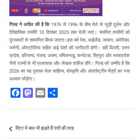
गिल्ड ने अपील की है कि
1976 से 1996 के बीच मेले से जुड़ी दुर्लभ और
ऐतिहासिक तस्वीरें 10 दिसंबर 2025 तक भेजी जाएं। चयनित तस्वीरों को
पुरस्कारों से सम्मानित किया जाएगा।इस वर्ष पेरू, थाईलैंड, जापान, अमेरिका,
जर्मनी, ऑस्ट्रेलिया सहित कई देशों की भागीदारी होगी। वहीं दिल्ली, उत्तर
प्रदेश, हरियाणा, पंजाब, असम, तमिलनाडु, कर्नाटक, त्रिपुरा और मध्यप्रदेश
जैसे राज्यों से भी प्रकाशक और लेखक शामिल होंगे। गिल्ड को उम्मीद है कि
2026 का यह पुस्तक मेला साहित्य, संस्कृति और अंतर्राष्ट्रीय मैत्री का नया
अध्याय जोड़ेगा।
F
M
E
S
a
a
m
h
ce
st
ail
ar
b
o
e
Post
विंटर में बाल भी झड़ते हैं पत्तों की तरह
o
d
navigation