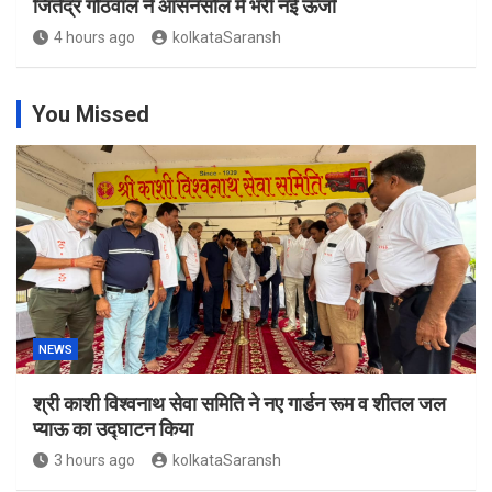
जितेंद्र गोठवाल ने आसनसोल में भरी नई ऊर्जा
4 hours ago
kolkataSaransh
You Missed
NEWS
श्री काशी विश्वनाथ सेवा समिति ने नए गार्डन रूम व शीतल जल
प्याऊ का उद्घाटन किया
3 hours ago
kolkataSaransh