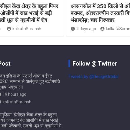
ीएल केंदा क्षेत्र के बहुला पियर
आसनसोल में 350 किलो से अध
ओसीपी में राख भराई से बढ़ी
बरामद, अंतरराज्यीय तस्करी गि
ती धूल से ग्रामीणों में रोष
भंडाफोड़; चार गिरफ्तार
go
kolkataSaransh
2 days ago
kolkataSara
Post
Follow @ Twitter
ुरुन इंडिया के ‘स्टार्स ऑफ द ईस्ट
Tweets by @DesignOrbital
026’ सम्मान से अलंकृत हुए उद्योगपति
ुभाष अग्रवाला
19 hours ago
kolkataSaransh
ामुड़िया: ईसीएल केंदा क्षेत्र के बहुला
ियर जामबाद बंद ओसीपी में राख भराई
े बढ़ी परेशानी, उड़ती धूल से ग्रामीणों में