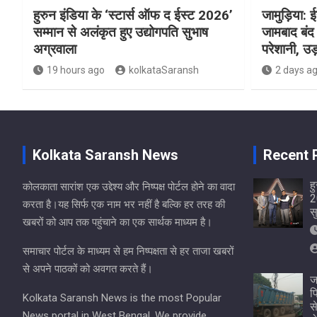
हुरुन इंडिया के ‘स्टार्स ऑफ द ईस्ट 2026’
जामुड़िया: ईस
सम्मान से अलंकृत हुए उद्योगपति सुभाष
जामबाद बंद 
अग्रवाला
परेशानी, उड़
19 hours ago
kolkataSaransh
2 days a
Kolkata Saransh News
Recent 
ह
कोलकाता सारांश एक उद्देश्य और निष्पक्ष पोर्टल होने का वादा
2
करता है।यह सिर्फ एक नाम भर नहीं है बल्कि हर तरह की
स
खबरों को आप तक पहुंचाने का एक सार्थक माध्यम है।
समाचार पोर्टल के माध्यम से हम निष्पक्षता से हर ताजा खबरों
से अपने पाठकों को अवगत करते हैं।
ज
प
Kolkata Saransh News is the most Popular
स
News portal in West Bengal. We provide