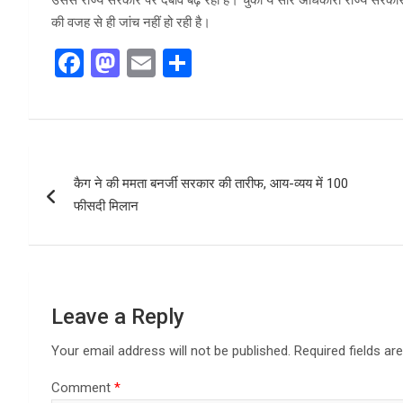
उससे राज्य सरकार पर दबाव बढ़ रहा है। चुकी ये सारे अधिकारी राज्य सरकार क
की वजह से ही जांच नहीं हो रही है।
F
M
E
S
a
a
m
h
ce
st
ail
ar
b
o
e
Post
o
d
कैग ने की ममता बनर्जी सरकार की तारीफ, आय-व्यय में 100
navigation
o
o
फीसदी मिलान
k
n
Leave a Reply
Your email address will not be published.
Required fields a
Comment
*