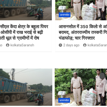
आसनसोल
सीएल केंदा क्षेत्र के बहुला पियर
आसनसोल में 350 किलो से अध
ओसीपी में राख भराई से बढ़ी
बरामद, अंतरराज्यीय तस्करी गि
ती धूल से ग्रामीणों में रोष
भंडाफोड़; चार गिरफ्तार
go
kolkataSaransh
2 days ago
kolkataSara
आसनसोल