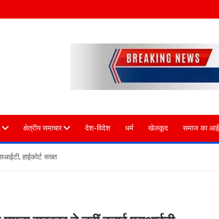
L
क्षेत्रीय समाचार
देश-विदेश
धर्म
खेलकूद
समाज का आई
एसआईटी, हाईकोर्ट सख्त