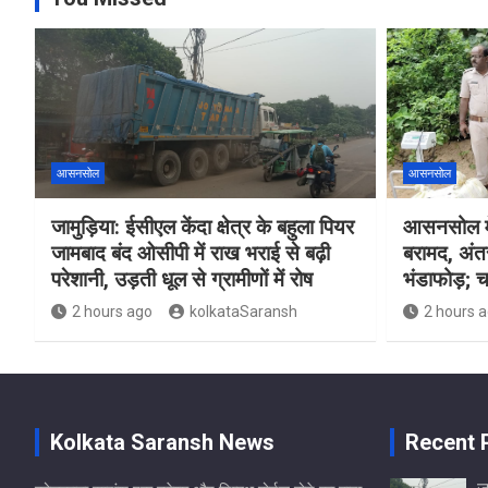
आसनसोल
आसनसोल
जामुड़िया: ईसीएल केंदा क्षेत्र के बहुला पियर
आसनसोल मे
जामबाद बंद ओसीपी में राख भराई से बढ़ी
बरामद, अंत
परेशानी, उड़ती धूल से ग्रामीणों में रोष
भंडाफोड़; च
2 hours ago
kolkataSaransh
2 hours 
Kolkata Saransh News
Recent 