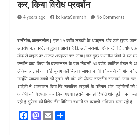
कर, किया विरोध प्रदर्शन
4 years ago
kolkataSaransh
No Comments
रानीगंज/आसनसोल।
एक 15 वर्षीय लड़की के अपहरण और उसे छुपाए जाने के 
अवरोध कर प्रर्दशन हुआ। आरोप है कि अामरासोता क्षेत्र की 15 वर्षीय एक कि
मोड से बाइक पर आकर अपहरण कर लिया।जब कुछ स्थानीय लोगों ने इस मामल
उन्होंने दावा किया कि बक्तरनगर के एक निवासी 50 वर्षीय कार्तिक मंडल न
लेकिन लड़की का कोई सुराग नहीं मिला। लापता बच्ची को बचाने की मांग को लेक
उन्होंने लापता बच्ची को ढूंढ़ने की मांग को लेकर राष्ट्रीय राजमार्ग जा
आईसी ने आश्वासन दिया कि नाबालिग लड़की के परिवार और पड़ोसियों को 
आरोपी को गिरफ्तार कर लिया गएगा।इसके बाद ही स्थिति शांत हुई। पता चला
रही है. पुलिस की विशेष टीम विभिन्न स्थानों पर तलाशी अभियान चला रही है।
F
M
E
S
a
a
m
h
ce
st
ail
ar