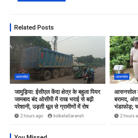
Related Posts
आसनसोल
आसनसोल
जामुड़िया: ईसीएल केंदा क्षेत्र के बहुला पियर
आसनसोल मे
जामबाद बंद ओसीपी में राख भराई से बढ़ी
बरामद, अंत
परेशानी, उड़ती धूल से ग्रामीणों में रोष
भंडाफोड़; च
2 hours ago
kolkataSaransh
2 hours 
You Missed