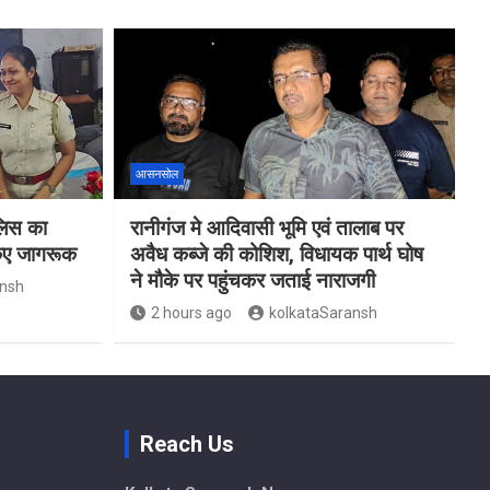
आसनसोल
ुलिस का
रानीगंज मे आदिवासी भूमि एवं तालाब पर
किए जागरूक
अवैध कब्जे की कोशिश, विधायक पार्थ घोष
ने मौके पर पहुंचकर जताई नाराजगी
ansh
2 hours ago
kolkataSaransh
Reach Us