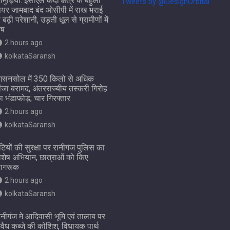
ामुड़िया: ईसीएल केंदा क्षेत्र के बहुला
Tweets by @DesignOrbital
ियर जामबाद बंद ओसीपी में राख भराई
े बढ़ी परेशानी, उड़ती धूल से ग्रामीणों में
ोष
2 hours ago
kolkataSaransh
सनसोल में 350 किलो से अधिक
ांजा बरामद, अंतरराज्यीय तस्करी गिरोह
ा भंडाफोड़; चार गिरफ्तार
2 hours ago
kolkataSaransh
ेटियों की सुरक्षा पर रानीगंज पुलिस का
िशेष अभियान, छात्राओं को किए
ागरूक
2 hours ago
kolkataSaransh
ानीगंज मे आदिवासी भूमि एवं तालाब पर
वैध कब्जे की कोशिश, विधायक पार्थ