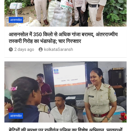
आसनसोल
आसनसोल में 350 किलो से अधिक गांजा बरामद, अंतरराज्यीय
तस्करी गिरोह का भंडाफोड़; चार गिरफ्तार
2 days ago
kolkataSaransh
आसनसोल
बेटियों की सुरक्षा पर रानीगंज पुलिस का विशेष अभियान, छात्राओं