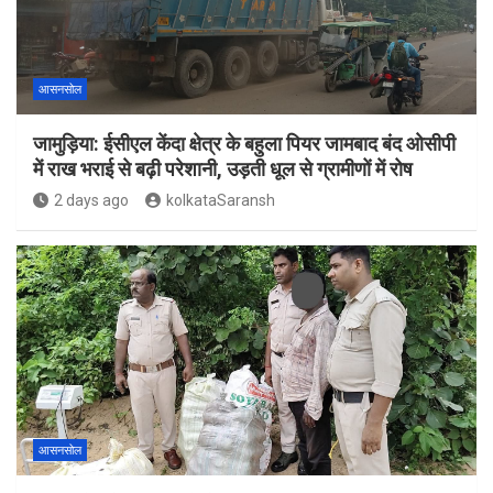
आसनसोल
जामुड़िया: ईसीएल केंदा क्षेत्र के बहुला पियर जामबाद बंद ओसीपी
में राख भराई से बढ़ी परेशानी, उड़ती धूल से ग्रामीणों में रोष
2 days ago
kolkataSaransh
आसनसोल