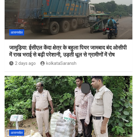
आसनसोल
जामुड़िया: ईसीएल केंदा क्षेत्र के बहुला पियर जामबाद बंद ओसीपी
में राख भराई से बढ़ी परेशानी, उड़ती धूल से ग्रामीणों में रोष
2 days ago
kolkataSaransh
आसनसोल