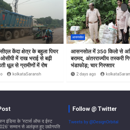
आसनसोल
ीएल केंदा क्षेत्र के बहुला पियर
आसनसोल में 350 किलो से अध
ओसीपी में राख भराई से बढ़ी
बरामद, अंतरराज्यीय तस्करी गि
ती धूल से ग्रामीणों में रोष
भंडाफोड़; चार गिरफ्तार
go
kolkataSaransh
2 days ago
kolkataSara
Post
Follow @ Twitter
ुरुन इंडिया के ‘स्टार्स ऑफ द ईस्ट
Tweets by @DesignOrbital
026’ सम्मान से अलंकृत हुए उद्योगपति