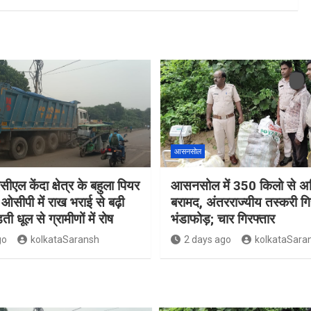
आसनसोल
सीएल केंदा क्षेत्र के बहुला पियर
आसनसोल में 350 किलो से अध
ओसीपी में राख भराई से बढ़ी
बरामद, अंतरराज्यीय तस्करी गि
ती धूल से ग्रामीणों में रोष
भंडाफोड़; चार गिरफ्तार
go
kolkataSaransh
2 days ago
kolkataSara