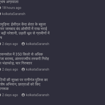
ुभाष अग्रवाला
18 hours ago
kolkataSaransh
ामुड़िया: ईसीएल केंदा क्षेत्र के बहुला
ियर जामबाद बंद ओसीपी में राख भराई
े बढ़ी परेशानी, उड़ती धूल से ग्रामीणों में
ोष
2 days ago
kolkataSaransh
सनसोल में 350 किलो से अधिक
ांजा बरामद, अंतरराज्यीय तस्करी गिरोह
ा भंडाफोड़; चार गिरफ्तार
2 days ago
kolkataSaransh
ेटियों की सुरक्षा पर रानीगंज पुलिस का
िशेष अभियान, छात्राओं को किए
ागरूक
2 days ago
kolkataSaransh