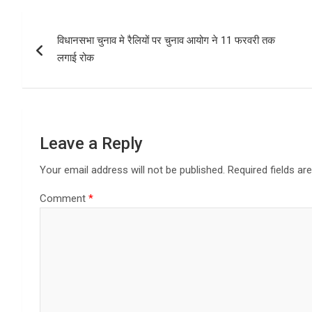
b
o
e
Post
o
d
विधानसभा चुनाव मे रैलियों पर चुनाव आयोग ने 11 फरवरी तक
navigation
o
o
लगाई रोक
k
n
Leave a Reply
Your email address will not be published.
Required fields a
Comment
*