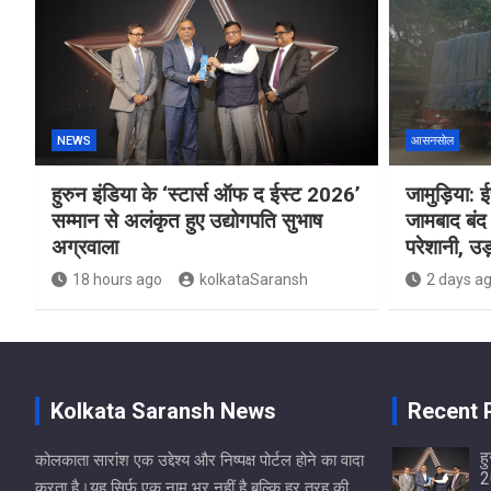
NEWS
आसनसोल
हुरुन इंडिया के ‘स्टार्स ऑफ द ईस्ट 2026’
जामुड़िया: ईस
सम्मान से अलंकृत हुए उद्योगपति सुभाष
जामबाद बंद 
अग्रवाला
परेशानी, उड़
18 hours ago
kolkataSaransh
2 days a
Kolkata Saransh News
Recent 
ह
कोलकाता सारांश एक उद्देश्य और निष्पक्ष पोर्टल होने का वादा
2
करता है।यह सिर्फ एक नाम भर नहीं है बल्कि हर तरह की