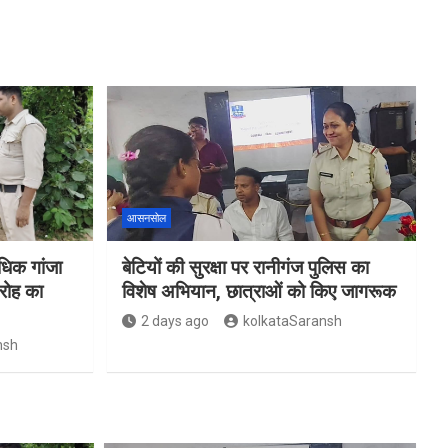
आसनसोल
िक गांजा
बेटियों की सुरक्षा पर रानीगंज पुलिस का
रोह का
विशेष अभियान, छात्राओं को किए जागरूक
2 days ago
kolkataSaransh
nsh