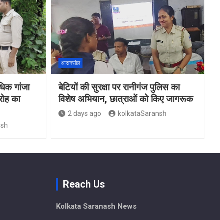
आसनसोल
िक गांजा
बेटियों की सुरक्षा पर रानीगंज पुलिस का
रोह का
विशेष अभियान, छात्राओं को किए जागरूक
2 days ago
kolkataSaransh
nsh
Reach Us
Kolkata Saranash News