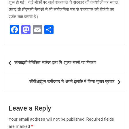
शुरू हो गई। कई मौकों पर जहां राज्यपाल ने सरकार की कार्यशैली पर सवाल
उठाए तो टीएमसी नेताओं ने भी सार्वजनिक मंच से राज्यपाल को बीजेपी का
एजेंट तक बताया है।
F
M
E
S
a
a
m
h
ce
st
ail
ar
b
o
e
Post
सोसाइटी बेनिफिट सर्कल द्वारा निःशुल्क चश्मों का वितरण
o
d
navigation
o
o
सीपीआईएम उमीदवार ने अपने इलाके में किया चुनाव प्रचार
k
n
Leave a Reply
Your email address will not be published.
Required fields
are marked
*