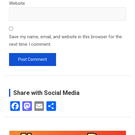
Website
Save my name, email, and website in this browser for the
next time I comment.
Share with Social Media
F
M
E
S
a
a
m
h
ce
st
ail
ar