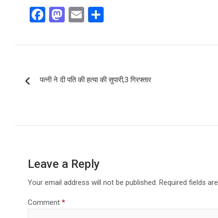
F
M
E
S
a
a
m
h
ce
st
ail
ar
b
o
e
Post
o
d
पत्नी ने दी पति की हत्या की सुपारी,3 गिरफ्तार
navigation
o
o
k
n
Leave a Reply
Your email address will not be published.
Required fields a
Comment
*