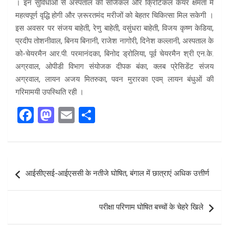
। इन सुविधाओं से अस्पताल की सर्जिकल और क्रिटिकल केयर क्षमता में
महत्वपूर्ण वृद्धि होगी और ज़रूरतमंद मरीजों को बेहतर चिकित्सा मिल सकेगी ।
इस अवसर पर संजय बाहेती, रेणु बाहेती, वसुंधरा बाहेती, विजय कृष्ण केडिया,
प्रदीप तोशनीवाल, बिनय बिनानी, राजेश नागोरी, दिनेश कल्लानी, अस्पताल के
को-चेयरमैन आर.पी. परमानंदका, बिनोद ड्रोलिया, पूर्व चेयरमैन श्री एन.के.
अग्रवाल, ओपीडी विभाग संयोजक दीपक बंका, क्लब प्रेसिडेंट संजय
अग्रवाल, लायन अजय मितरुका, पवन मुरारका एवम् लायन बंधुओं की
गरिमामयी उपस्थिति रही ।
F
M
E
S
a
a
m
h
ce
st
ail
ar
b
o
e
Post
आईसीएसई-आईएससी के नतीजे घोषित, बंगाल में छात्राएं अधिक उत्तीर्ण
o
d
navigation
o
o
परीक्षा परिणाम घोषित बच्चों के चेहरे खिले
k
n