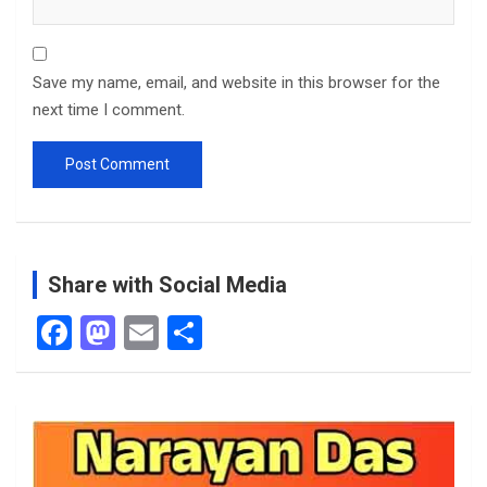
Save my name, email, and website in this browser for the
next time I comment.
Share with Social Media
F
M
E
S
a
a
m
h
ce
st
ail
ar
b
o
e
o
d