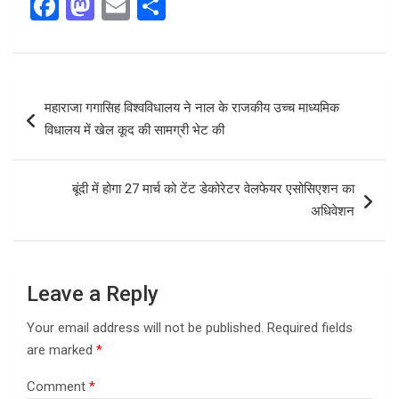
F
M
E
S
a
a
m
h
ce
st
ail
ar
b
o
e
Post
महाराजा गगासिह विश्वविधालय ने नाल के राजकीय उच्च माध्यमिक
o
d
navigation
विधालय में खेल कूद की सामग्री भेट की
o
o
k
n
बूंदी में होगा 27 मार्च को टेंट डेकोरेटर वेलफेयर एसोसिएशन का
अधिवेशन
Leave a Reply
Your email address will not be published.
Required fields
are marked
*
Comment
*