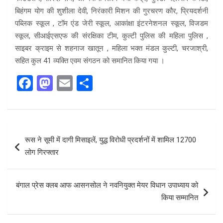
बिहंगम योग की शुशीला देवी, निरंकारी मिशन की गुरचरण कौर, प्रियदर्शनी
पब्लिक स्कूल , टॉम एंड जेरी स्कूल, आकांक्षा इंटरनेशनल स्कूल, विजडम
स्कूल, सीआईएसएफ की संरक्षिका टीम, कुल्टी पुलिस की महिला पुलिस ,
साइबर क्राइम से शहनाज खातून , महिला भक्त मंडल कुल्टी, चरजाश्री,
सहित कुल 41 व्यक्ति एवम संगठन को समानित किया गया ।
F
M
E
S
a
a
m
h
ce
st
ail
ar
b
o
e
Post
रूस ने सूमी में दागी मिसाइलें, युद्ध विरोधी प्रदर्शनों में शामिल 12700
o
d
navigation
लोग गिरफ्तार
o
o
k
n
बंगाल प्रेस क्लब आफ आसनसोल ने नवनियुक्त मेयर विधान उपाध्याय को
किया सम्मानित