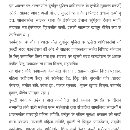
इस अवसर पर आसनसोल दुर्गापुर पुलिस कमिश्नरेट के एसीपी सुकान्त बनर्जी,
एसीपी साइबर ओमर अली मोल्ला, कुल्टी थाना के इंस्पेक्टर इंचार्ज कृष्णेन्दू
दत्त, आसनसोल साइबर थाना के इंस्पेक्टर इंचार्ज सुप्रिया रंजन माजी,
सहायक सब इंस्पेक्टर प्रियजीत माजी, एलसी सहनाज खातून बीशेष रूप से
उपस्थित थे ।
कार्यक्रम के दौरान आसनसोल दुर्गापुर पुलिस के पूलिस अधिकारीयो को
कुल्टी मदद फाउंडेशन की ओर से साइबर जागरूकता सहित बिशिष्ट योगदान
के लिए सम्मानित किया गया इस अवसर पर कुल्टी मदद फाउंडेशन के अध्यक्ष
मंजीत सिंह, उपाध्यक्ष डॉ ममता मिश्रा, महासचिव
रवि शंकर चौबे, कोषाध्यक्ष बिस्वजीत मंगराज , सहायक सचिव किरन प्रसाद,
महिला प्रशिक्षण केंद्र की प्रोजेक्ट हेड, रिंकू चौबे, सुरजीत कौर ,शारदा
मंगराज, संगीता चौबे, स्वेता झा , पंकज प्रसाद , सुमन कुमार मिश्रा, रामानंद
कुमार, बीशेष योगदान रहा ।
कुल्टी मदद फाउंडेशन द्वारा आयोजित नारी सम्मान समारोह के दौरान
सम्मानीत होने वाली महिला एवम महिलाओ द्वारा संचालित सामाजिक संगठनों में
आसनसोल मारवाड़ी महिला समिति, बर्नपुर के जीवन सुरक्षा, बराकर की सखी
क्लब, बराकर मारवाड़ी महिला समिति, कुल्टी से झिनुक फाउंडेशन, उदयोग
फाउंडेशन, शारदा संघ, अग्निवीणा शिल्प चर्चा केंद्र, कुल्टी महोत्सव कमेटी,