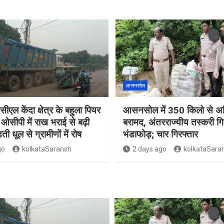
आसनसोल
सीएल केंदा क्षेत्र के बहुला पियर
आसनसोल में 350 किलो से अध
ओसीपी में राख भराई से बढ़ी
बरामद, अंतरराज्यीय तस्करी गि
ती धूल से ग्रामीणों में रोष
भंडाफोड़; चार गिरफ्तार
go
kolkataSaransh
2 days ago
kolkataSara