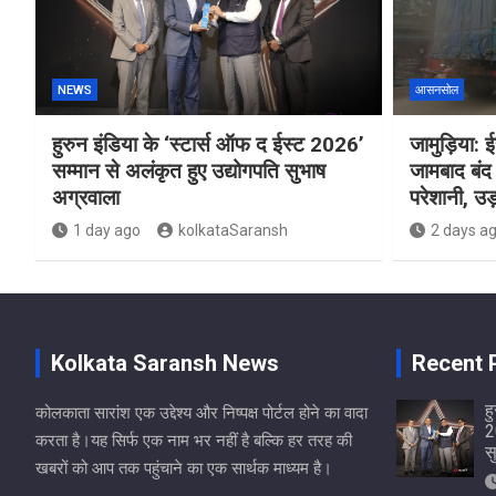
NEWS
आसनसोल
हुरुन इंडिया के ‘स्टार्स ऑफ द ईस्ट 2026’
जामुड़िया: ईस
सम्मान से अलंकृत हुए उद्योगपति सुभाष
जामबाद बंद 
अग्रवाला
परेशानी, उड़
1 day ago
kolkataSaransh
2 days a
Kolkata Saransh News
Recent 
ह
कोलकाता सारांश एक उद्देश्य और निष्पक्ष पोर्टल होने का वादा
2
करता है।यह सिर्फ एक नाम भर नहीं है बल्कि हर तरह की
स
खबरों को आप तक पहुंचाने का एक सार्थक माध्यम है।