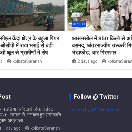
आसनसोल
ीएल केंदा क्षेत्र के बहुला पियर
आसनसोल में 350 किलो से अध
ओसीपी में राख भराई से बढ़ी
बरामद, अंतरराज्यीय तस्करी गि
ती धूल से ग्रामीणों में रोष
भंडाफोड़; चार गिरफ्तार
go
kolkataSaransh
2 days ago
kolkataSara
Post
Follow @ Twitter
ुरुन इंडिया के ‘स्टार्स ऑफ द ईस्ट
Tweets by @DesignOrbital
026’ सम्मान से अलंकृत हुए उद्योगपति
ुभाष अग्रवाला
1 day ago
kolkataSaransh