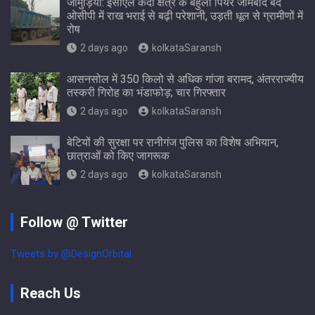
जामुड़िया: ईसीएल केंदा क्षेत्र के बहुला पियर जामबाद बंद
ओसीपी में राख भराई से बढ़ी परेशानी, उड़ती धूल से ग्रामीणों में
रोष
2 days ago
kolkataSaransh
आसनसोल में 350 किलो से अधिक गांजा बरामद, अंतरराज्यीय
तस्करी गिरोह का भंडाफोड़; चार गिरफ्तार
2 days ago
kolkataSaransh
बेटियों की सुरक्षा पर रानीगंज पुलिस का विशेष अभियान,
छात्राओं को किए जागरूक
2 days ago
kolkataSaransh
Follow @ Twitter
Tweets by @DesignOrbital
Reach Us