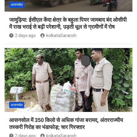
आसनसोल
जामुड़िया: ईसीएल केंदा क्षेत्र के बहुला पियर जामबाद बंद ओसीपी
में राख भराई से बढ़ी परेशानी, उड़ती धूल से ग्रामीणों में रोष
2 days ago
kolkataSaransh
आसनसोल
आसनसोल में 350 किलो से अधिक गांजा बरामद, अंतरराज्यीय
तस्करी गिरोह का भंडाफोड़; चार गिरफ्तार
2 days ago
kolkataSaransh