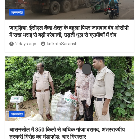
आसनसोल
जामुड़िया: ईसीएल केंदा क्षेत्र के बहुला पियर जामबाद बंद ओसीपी
में राख भराई से बढ़ी परेशानी, उड़ती धूल से ग्रामीणों में रोष
2 days ago
kolkataSaransh
आसनसोल
आसनसोल में 350 किलो से अधिक गांजा बरामद, अंतरराज्यीय
तस्करी गिरोह का भंडाफोड़; चार गिरफ्तार