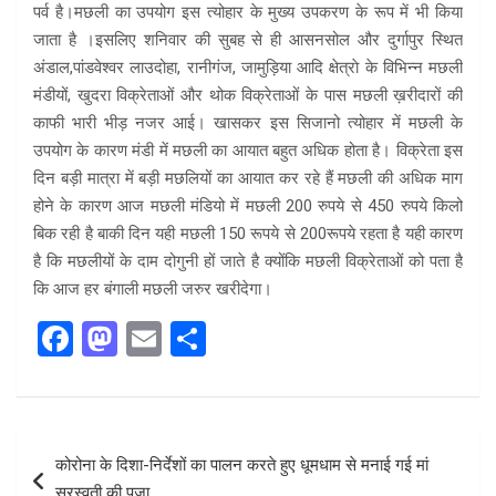
पर्व है।मछली का उपयोग इस त्योहार के मुख्य उपकरण के रूप में भी किया
जाता है ।इसलिए शनिवार की सुबह से ही आसनसोल और दुर्गापुर स्थित
अंडाल,पांडवेश्वर लाउदोहा, रानीगंज, जामुड़िया आदि क्षेत्राे के विभिन्न मछली
मंडीयों, खुदरा विक्रेताओं और थोक विक्रेताओं के पास मछली ख़रीदारों की
काफी भारी भीड़ नजर आई। खासकर इस सिजानो त्योहार में मछली के
उपयोग के कारण मंडी में मछली का आयात बहुत अधिक होता है। विक्रेता इस
दिन बड़ी मात्रा में बड़ी मछलियों का आयात कर रहे हैं मछली की अधिक माग
होने के कारण आज मछली मंडियो में मछली 200 रुपये से 450 रुपये किलो
बिक रही है बाकी दिन यही मछली 150 रूपये से 200रूपये रहता है यही कारण
है कि मछलीयों के दाम दोगुनी हों जाते है क्योंकि मछली विक्रेताओं को पता है
कि आज हर बंगाली मछली जरुर खरीदेगा।
F
M
E
S
a
a
m
h
ce
st
ail
ar
b
o
e
Post
कोरोना के दिशा-निर्देशों का पालन करते हुए धूमधाम से मनाई गई मां
o
d
navigation
सरस्वती की पूजा