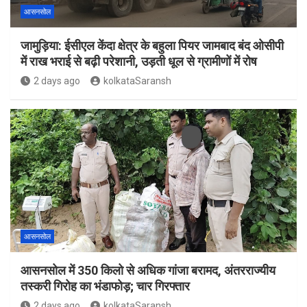
आसनसोल
जामुड़िया: ईसीएल केंदा क्षेत्र के बहुला पियर जामबाद बंद ओसीपी
में राख भराई से बढ़ी परेशानी, उड़ती धूल से ग्रामीणों में रोष
2 days ago
kolkataSaransh
आसनसोल
आसनसोल में 350 किलो से अधिक गांजा बरामद, अंतरराज्यीय
तस्करी गिरोह का भंडाफोड़; चार गिरफ्तार
2 days ago
kolkataSaransh