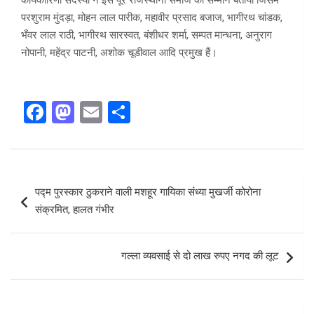
कार्यकारिणी सदस्यों ने इसे पूरे राजस्थानी समाज का सम्मान बताया जिसमे
परशुराम मुंदड़ा, मोहन लाल पारीक, महावीर प्रसाद बजाज, भागीरथ चांडक,
भँवर लाल राठी, भागीरथ सारस्वत, बंशीधर शर्मा, सम्पत मान्धना, अनुराग
नोपानी, महेंद्र पाटनी, अशोक चूडीवाल आदि प्रमुख हैं।
F
M
E
S
a
a
m
h
ce
st
ail
ar
b
o
e
Post
पद्म पुरस्कार ठुकराने वाली मशहूर गायिका संध्या मुखर्जी कोरोना
o
d
navigation
संक्रमित, हालत गंभीर
o
o
k
n
गल्ला व्यवसाई से दो लाख रुपए नगद की लूट