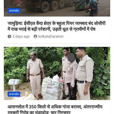
आसनसोल
जामुड़िया: ईसीएल केंदा क्षेत्र के बहुला पियर जामबाद बंद ओसीपी
में राख भराई से बढ़ी परेशानी, उड़ती धूल से ग्रामीणों में रोष
2 days ago
kolkataSaransh
आसनसोल
आसनसोल में 350 किलो से अधिक गांजा बरामद, अंतरराज्यीय
तस्करी गिरोह का भंडाफोड़; चार गिरफ्तार