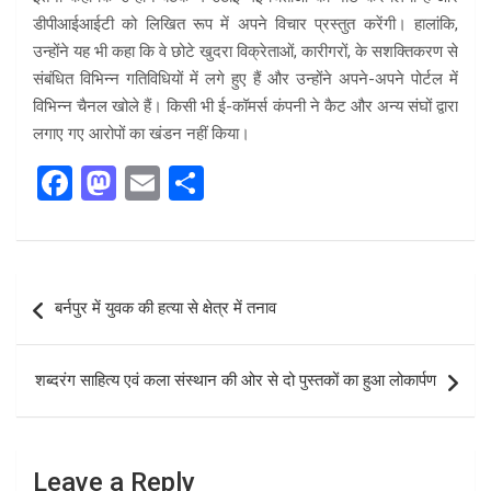
डीपीआईआईटी को लिखित रूप में अपने विचार प्रस्तुत करेंगी। हालांकि,
उन्होंने यह भी कहा कि वे छोटे खुदरा विक्रेताओं, कारीगरों, के सशक्तिकरण से
संबंधित विभिन्न गतिविधियों में लगे हुए हैं और उन्होंने अपने-अपने पोर्टल में
विभिन्न चैनल खोले हैं। किसी भी ई-कॉमर्स कंपनी ने कैट और अन्य संघों द्वारा
लगाए गए आरोपों का खंडन नहीं किया।
F
M
E
S
a
a
m
h
ce
st
ail
ar
b
o
e
Post
बर्नपुर में युवक की हत्या से क्षेत्र में तनाव
o
d
navigation
o
o
शब्दरंग साहित्य एवं कला संस्थान की ओर से दो पुस्तकों का हुआ लोकार्पण
k
n
Leave a Reply