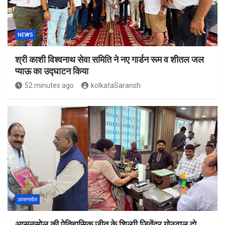
NEWS
श्री काशी विश्वनाथ सेवा समिति ने नए गार्डन रूम व शीतल जल
प्याऊ का उद्घाटन किया
52 minutes ago
kolkataSaransh
आसनसोल
आसनसोल की ऐतिहासिक जीत के शिल्पी जितेंद्र गोठवाल दो