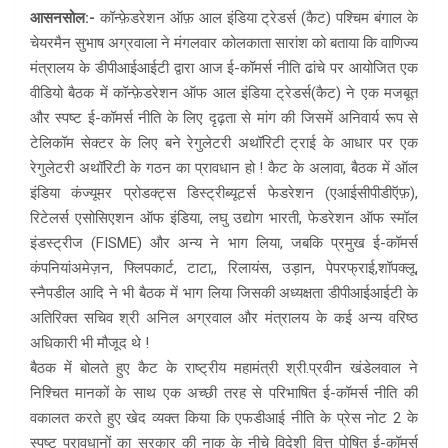
आसनसोल:-
कॉन्फ़ेडरेशन ऑफ़ आल इंडिया ट्रेडर्स (कैट) पश्चिम बंगाल के
चेयरमैन सुभाष अग्रवाला ने मंगलवार कोलकाता सारांश को बताया कि वाणिज्य
मंत्रालय के डीपीआईआईटी द्वारा आज ई-कॉमर्स नीति ढांचे पर आयोजित एक
वीडियो बैठक में कॉन्फ़ेडरेशन ऑफ आल इंडिया ट्रेडर्स(कैट) ने एक मजबूत
और स्पष्ट ई-कॉमर्स नीति के लिए दृढ़ता से मांग की जिसमें अनिवार्य रूप से
टेलिकॉम सेक्टर के लिए बने रेगुलेटरी अथॉरिटी ट्राई के आधार पर एक
रेगुलेटरी अथॉरिटी के गठन का प्रावधान हो ! कैट के अलावा, बैठक में ऑल
इंडिया कंज्यूमर प्रोडक्ट्स डिस्ट्रीब्यूटर्स फेडरेशन (एआईसीपीडीऍफ़),
रिटेलर्स एसोसिएशन ऑफ इंडिया, लघु उद्योग भारती, फेडरेशन ऑफ स्मॉल
इंडस्ट्रीज (FISME) और अन्य ने भाग लिया, जबकि प्रमुख ई-कॉमर्स
कंपनियांअमेज़न, फ्लिपकार्ट, टाटा,, रिलायंस, उड़ान, पेपरफ्राई,शॉपक्लू,
स्नैपडील आदि ने भी बैठक में भाग लिया जिसकी अध्यक्षता डीपीआईआईटी के
अतिरिक्त सचिव श्री अनिल अग्रवाल और मंत्रालय के कई अन्य वरिष्ठ
अधिकारी भी मौजूद थे !
बैठक में बोलते हुए कैट के राष्ट्रीय महामंत्री श्री.प्रवीन खंडेलवाल ने
निश्चित मानकों के साथ एक अच्छी तरह से परिभाषित ई-कॉमर्स नीति की
वकालत करते हुए खेद व्यक्त किया कि एफडीआई नीति के प्रेस नोट 2 के
स्पष्ट प्रावधानों का सरकार की नाक के नीचे विदेशी वित्त पोषित ई-कॉमर्स