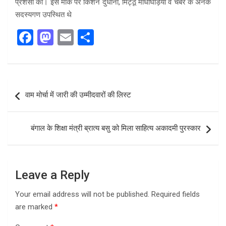
प्रशंसा की। इस मौके पर किशन दुधानी, मिट्ठू माधोघड़ियां व चैंबर के अनेक
सदस्यगण उपस्थित थे
F
M
E
S
a
a
m
h
ce
st
ail
ar
b
o
e
Post
वाम मोर्चा में जारी की उम्मीदवारों की लिस्ट
o
d
navigation
o
o
बंगाल के शिक्षा मंत्री ब्रात्य बसु को मिला साहित्य अकादमी पुरस्कार
k
n
Leave a Reply
Your email address will not be published.
Required fields
are marked
*