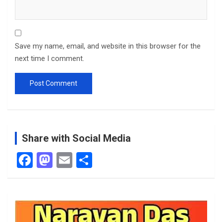
Save my name, email, and website in this browser for the
next time I comment.
Share with Social Media
F
M
E
S
a
a
m
h
ce
st
ail
ar
b
o
e