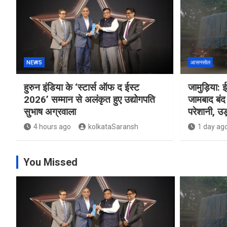
NEWS
आसनसोल
हुरुन इंडिया के ‘स्टार्स ऑफ द ईस्ट
जामुड़िया: ई
2026’ सम्मान से अलंकृत हुए उद्योगपति
जामबाद बंद 
सुभाष अग्रवाला
परेशानी, उड़
4 hours ago
kolkataSaransh
1 day ag
You Missed