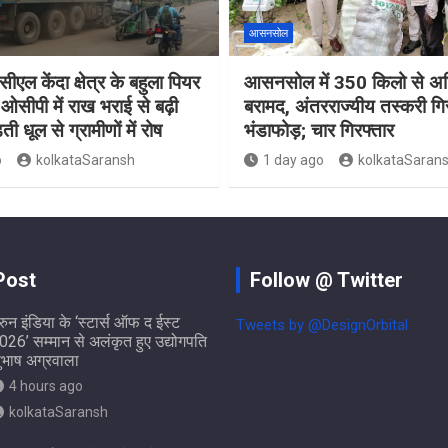
आसनसोल
ीएल केंदा क्षेत्र के बहुला पियर
आसनसोल में 350 किलो से अध
ओसीपी में राख भराई से बढ़ी
बरामद, अंतरराज्यीय तस्करी गि
ती धूल से ग्रामीणों में रोष
भंडाफोड़; चार गिरफ्तार
o
kolkataSaransh
1 day ago
kolkataSaran
Post
Follow @ Twitter
ुरुन इंडिया के ‘स्टार्स ऑफ द ईस्ट
Tweets by @DesignOrbital
026’ सम्मान से अलंकृत हुए उद्योगपति
ुभाष अग्रवाला
4 hours ago
kolkataSaransh