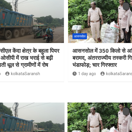
आसनसोल
सीएल केंदा क्षेत्र के बहुला पियर
आसनसोल में 350 किलो से अध
ओसीपी में राख भराई से बढ़ी
बरामद, अंतरराज्यीय तस्करी गि
ती धूल से ग्रामीणों में रोष
भंडाफोड़; चार गिरफ्तार
o
kolkataSaransh
1 day ago
kolkataSaran