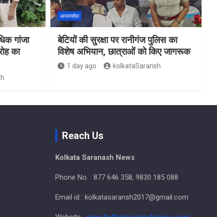
आसनसोल
िक गांजा
बेटियों की सुरक्षा पर रानीगंज पुलिस का
रोह का
विशेष अभियान, छात्राओं को किए जागरूक
1 day ago
kolkataSaransh
sh
Reach Us
Kolkata Saranash News
Phone No. : 877 646 358, 9830 185 088
Email id : kolkatasaransh2017@gmail.com