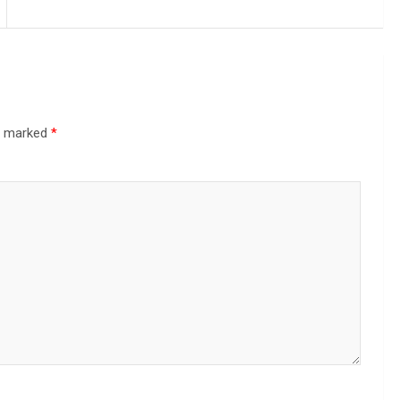
re marked
*