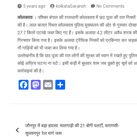
5 years ago
kolkataSaransh
No Comments
कोलकाता
। पश्चिम बंगाल की राजधानी कोलकाता में छठ पूजा की रात नियमों क
की है। लाल बाजार स्थित कोलकाता पुलिस मुख्यालय की ओर से गुरुवार दोपहर ज
27.7 किलो पटाखे जब्त किए गए हैं। इसके अलावा 4.2 लीटर अवैध शराब की जब्
गिरफ्तार किया गया है। इसके अलावा ट्रैफिक नियमों को दरकिनार कर सड़को
नौ गाड़ियों को भी जब्त कर लिया गया है।
उल्लेखनीय है कि छठ पूजा की रात लोगों की सुरक्षा को ध्यान में रखते हुए 
कोई अप्रिय घटना ना घटे। इसी कड़ी में बुधवार शाम जब डूबते हुए सूर्य को अर्घ्
कार्रवाइयां की है।
F
M
E
S
a
a
m
h
ce
st
ail
ar
b
o
e
Post
o
d
जौनपुर में बड़ा हादसा: मालगाड़ी की 21 बोगी पलटीं, वाराणसी-
navigation
o
o
सुल्तानपुर रेल मार्ग जाम