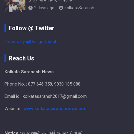
2 days ago
kolkataSaransh
Follow @ Twitter
Tweets by @DesignOrbital
Reach Us
Kolkata Saranash News
Phone No. : 877 646 358, 9830 185 088
Email id : kolkatasaransh2017@gmail.com
Website :
www.kolkatasaranshnews.com
.
Notice :
अगर आपके पास कोई समाचार हो तो हमें