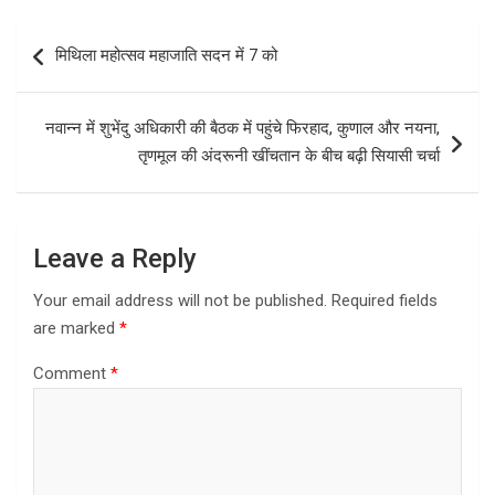
b
o
e
Post
मिथिला महोत्सव महाजाति सदन में 7 को
o
d
navigation
o
o
नवान्न में शुभेंदु अधिकारी की बैठक में पहुंचे फिरहाद, कुणाल और नयना,
k
n
तृणमूल की अंदरूनी खींचतान के बीच बढ़ी सियासी चर्चा
Leave a Reply
Your email address will not be published.
Required fields
are marked
*
Comment
*