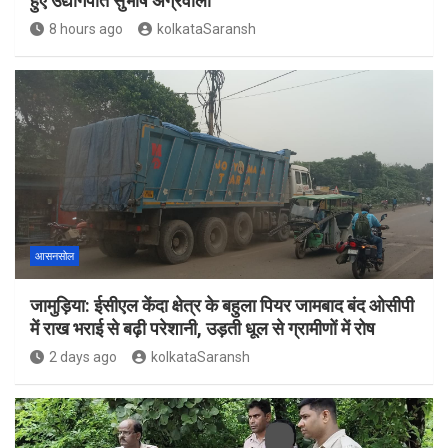
हुए उद्योगपति सुभाष अग्रवाला
8 hours ago
kolkataSaransh
आसनसोल
जामुड़िया: ईसीएल केंदा क्षेत्र के बहुला पियर जामबाद बंद ओसीपी
में राख भराई से बढ़ी परेशानी, उड़ती धूल से ग्रामीणों में रोष
2 days ago
kolkataSaransh