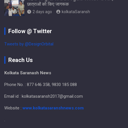
छात्राओं को किए जागरूक
2 days ago
kolkataSaransh
Follow @ Twitter
Tweets by @DesignOrbital
Reach Us
Kolkata Saranash News
Phone No. : 877 646 358, 9830 185 088
Email id : kolkatasaransh2017@gmail.com
Website :
www.kolkatasaranshnews.com
.