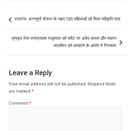
ce
st
ail
ar
b
o
e
Post
राजगंज: अन्नपूर्णा योजना के तहत 100 महिलाओं को मिला स्वीकृति पत्र
o
d
navigation
o
o
तृणमूल नेता जयप्रकाश मजूमदार को फ्लैट पर अवैध कब्जा और मकान
k
n
मालकिन को धमकाने के आरोप में गिरफ्तार
Leave a Reply
Your email address will not be published.
Required fields
are marked
*
Comment
*