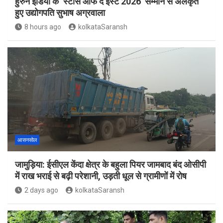
हुरुन इंडिया के ‘स्टार्स ऑफ द ईस्ट 2026’ सम्मान से अलंकृत
हुए उद्योगपति सुभाष अग्रवाला
8 hours ago
kolkataSaransh
आसनसोल
जामुड़िया: ईसीएल केंदा क्षेत्र के बहुला पियर जामबाद बंद ओसीपी
में राख भराई से बढ़ी परेशानी, उड़ती धूल से ग्रामीणों में रोष
2 days ago
kolkataSaransh