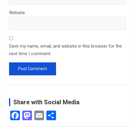
Website
Save my name, email, and website in this browser for the
next time I comment.
Share with Social Media
F
M
E
S
a
a
m
h
ce
st
ail
ar