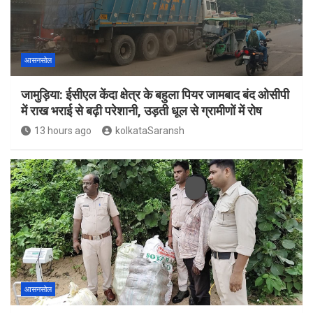
आसनसोल
जामुड़िया: ईसीएल केंदा क्षेत्र के बहुला पियर जामबाद बंद ओसीपी
में राख भराई से बढ़ी परेशानी, उड़ती धूल से ग्रामीणों में रोष
13 hours ago
kolkataSaransh
आसनसोल