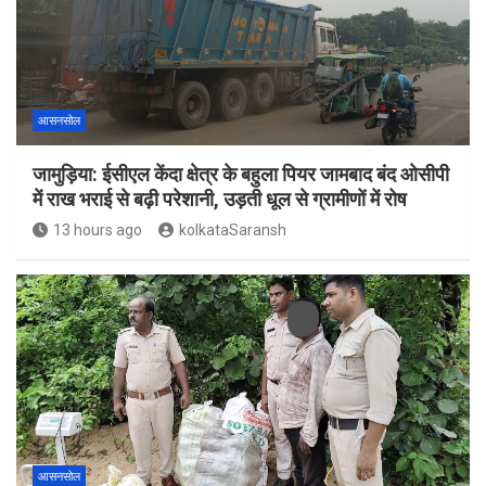
आसनसोल
जामुड़िया: ईसीएल केंदा क्षेत्र के बहुला पियर जामबाद बंद ओसीपी
में राख भराई से बढ़ी परेशानी, उड़ती धूल से ग्रामीणों में रोष
13 hours ago
kolkataSaransh
आसनसोल