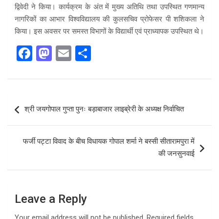
द्विवेदी ने किया। कार्यक्रम के अंत में मुख्य अतिथि तथा उपस्थित गणमान्य
नागरिकों का आभार विश्वविद्यालय की कुलसचिव प्रोफेसर पी शशिकला ने
किया। इस अवसर पर समस्त विभागों के विद्यार्थी एवं प्राध्यापक उपस्थित थे।
F
M
E
S
a
a
m
h
ce
st
ail
ar
b
o
e
Post
श्री जयगोपाल गुप्ता पुनः बड़ाबाजार लाइब्रेरी के अध्यक्ष निर्वाचित
o
d
navigation
o
o
फर्जी पट्टा विवाद के बीच विधायक गोपाल शर्मा ने बस्सी सीतारामपुरा में
k
n
की जनसुनवाई
Leave a Reply
Your email address will not be published.
Required fields