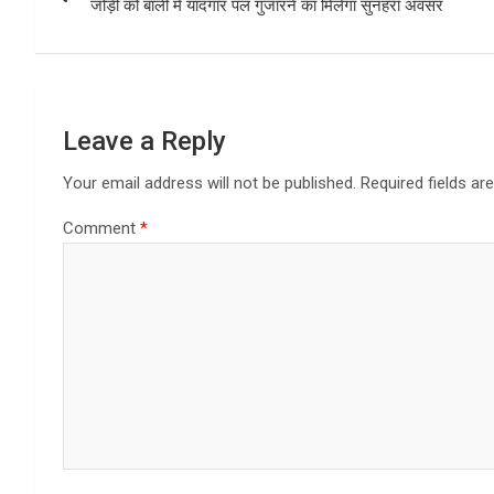
o
o
जोड़ी को बाली में यादगार पल गुजारने का मिलेगा सुनहरा अवसर
k
n
Leave a Reply
Your email address will not be published.
Required fields a
Comment
*