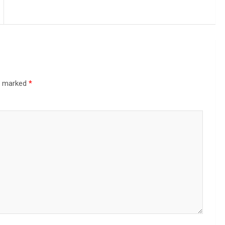
re marked
*