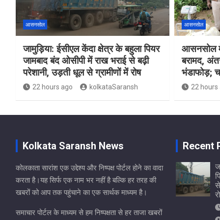
आसनसोल
आसनसोल
जामुड़िया: ईसीएल केंदा क्षेत्र के बहुला पियर
आसनसोल मे
जामबाद बंद ओसीपी में राख भराई से बढ़ी
बरामद, अंत
परेशानी, उड़ती धूल से ग्रामीणों में रोष
भंडाफोड़; च
22 hours ago
kolkataSaransh
22 hours
Kolkata Saransh News
Recent 
ज
कोलकाता सारांश एक उद्देश्य और निष्पक्ष पोर्टल होने का वादा
प
करता है।यह सिर्फ एक नाम भर नहीं है बल्कि हर तरह की
स
खबरों को आप तक पहुंचाने का एक सार्थक माध्यम है।
र
समाचार पोर्टल के माध्यम से हम निष्पक्षता से हर ताजा खबरों