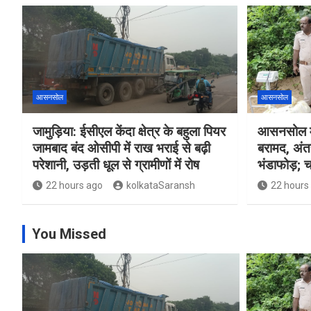
आसनसोल
आसनसोल
जामुड़िया: ईसीएल केंदा क्षेत्र के बहुला पियर
आसनसोल मे
जामबाद बंद ओसीपी में राख भराई से बढ़ी
बरामद, अंत
परेशानी, उड़ती धूल से ग्रामीणों में रोष
भंडाफोड़; च
22 hours ago
kolkataSaransh
22 hours
You Missed