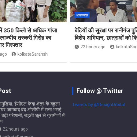
आसनसोल
ं 350 किलो से अधिक गांजा
बेटियों की सुरक्षा पर रानीगंज प
रराज्यीय तस्करी गिरोह का
विशेष अभियान, छात्राओं को 
ार गिरफ्तार
22 hours ago
kolkataSa
 ago
kolkataSaransh
Post
Follow @ Twitter
ामुड़िया: ईसीएल केंदा क्षेत्र के बहुला
Tweets by @DesignOrbital
ियर जामबाद बंद ओसीपी में राख भराई
े बढ़ी परेशानी, उड़ती धूल से ग्रामीणों में
ोष
22 hours ago