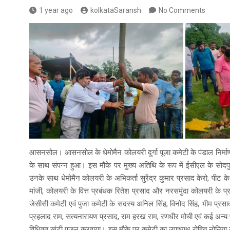
1 year ago
kolkataSaransh
No Comments
आसनसोल। आसनसोल के धेमोमैन कोलयरी दुर्गा पूजा कमेटी के पंडाल निर्माण क
के साथ संपन्न हुआ। इस मौके पर मुख्य अतिथि के रूप में ईसीएल के सोदप
उनके साथ धेमोमैन कोलयरी के अभिकर्ता सुरेंद्र कुमार प्रसाद केरो, पीट क
मांजी, कोलयरी के वित्त प्रबंधक रितेश प्रसाद और नरसमुंदा कोलयरी के प्रब
जेसीसी कमेटी एवं पुजा कमेटी के सदस्य अनिल सिंह, विनोद सिंह, भीम प्रसाद
प्रहलाद राम, सत्यनारायण प्रसाद, राम हरख राम, रणधीर मोची एवं कई अन्य
विधिवत खूंटी पूजन करवाया। इस मौके पर कमेटी का उपाध्यक्ष रोहित नोनिया