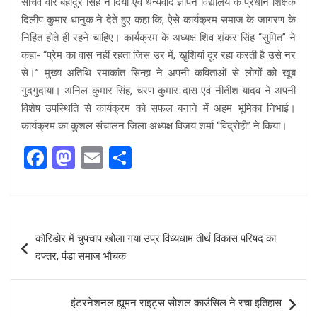
सचिव वीर बहादुर सिंह ने दिया एवं धन्यवाद ज्ञापन विद्यालय के प्रधान शिक्षक
दिलीप कुमार धानुक ने देते हुए कहा कि, ऐसे कार्यक्रम समाज के जागरण के
निहित होते ही रहने चाहिए। कार्यक्रम के अध्यक्ष शिव शंकर सिंह “सुमित” ने
कहा- “प्रेम का वास नहीं रहता जिस उर में, खुशियां दूर रहा करती है उसे नर
से।” मुख्य अतिथि रमाकांत सिन्हा ने अपनी कविताओं से लोगों को खूब
गुदगुदाया। अनिल कुमार सिंह, चरण कुमार दास एवं नीतीश यादव ने अपनी
विशेष उपस्थिति से कार्यक्रम को सफल बनाने में अहम भूमिका निभाई।
कार्यक्रम का कुशल संचालन जिला अध्यक्ष विजय शर्मा “विद्रोही” ने किया।
F
M
E
S
a
a
m
h
ce
st
ail
ar
b
o
e
Post
कोरिडोर में चुपचाप खोला गया उप्र विंध्यधाम तीर्थ विकास परिषद का
o
d
navigation
दफ्तर, पंडा समाज भौचक
o
o
k
n
इंटरनेशनल ह्यूमन राइट्स सोशल काउंसिल ने रचा इतिहास