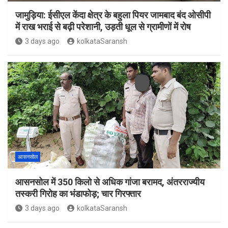
जामुड़िया: ईसीएल केंदा क्षेत्र के बहुला पियर जामबाद बंद ओसीपी
में राख भराई से बढ़ी परेशानी, उड़ती धूल से ग्रामीणों में रोष
3 days ago
kolkataSaransh
आसनसोल
आसनसोल में 350 किलो से अधिक गांजा बरामद, अंतरराज्यीय
तस्करी गिरोह का भंडाफोड़; चार गिरफ्तार
3 days ago
kolkataSaransh