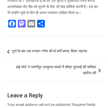
नारेबाजी की। उल्लेखनीय है कि हर एक चुनाव में मुख्यमंत्री ममता बनर्जी
अल्पसंख्यक वोट बैंक को लुभाने के लिए जी तोड़ कोशिश करती हैं। इस बार
भी उन्होंने जुम्मे के दिन ही अपना नामांकन दाखिल किया था।
F
M
E
S
a
a
m
h
ce
st
ail
ar
b
o
e
Post
दुर्गा के बाद अब भगवान गणेश की मां बनीं ममता, विवाद गहराया
o
d
navigation
o
o
हाई कोर्ट ने भवानीपुर उपचुनाव मामले में शीघ्र सुनवाई की याचिका
k
n
खारिज की
Leave a Reply
Your email address will not be published.
Required fields