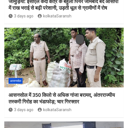
जामुड़िया: ईसीएल केंदा क्षेत्र के बहुला पियर जामबाद बंद ओसीपी
में राख भराई से बढ़ी परेशानी, उड़ती धूल से ग्रामीणों में रोष
3 days ago
kolkataSaransh
आसनसोल
आसनसोल में 350 किलो से अधिक गांजा बरामद, अंतरराज्यीय
तस्करी गिरोह का भंडाफोड़; चार गिरफ्तार
3 days ago
kolkataSaransh