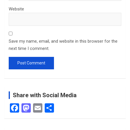
Website
Save my name, email, and website in this browser for the
next time I comment.
Share with Social Media
F
M
E
S
a
a
m
h
ce
st
ail
ar