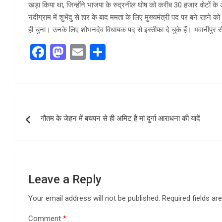
खड़ा किया था, जिन्होंने भाजपा के रुद्रनील घोष को करीब 30 हजार वोटों के
नंदीग्राम में शुभेंदु से हार के बाद ममता के लिए मुख्यमंत्री पद पर बने रहने
ही चुना। उनके लिए शोभनदेव विधायक पद से इस्तीफा दे चुके हैं। भवानीपुर
F
M
E
S
a
a
m
h
ce
st
ail
ar
b
o
e
Post
o
d
गौतम के जेहन में बचपन से ही अमिट है मां दुर्गा आराधना की यादें
navigation
o
o
k
n
Leave a Reply
Your email address will not be published.
Required fields a
Comment
*