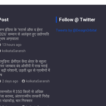
Post
Follow @ Twitter
ुरुन इंडिया के ‘स्टार्स ऑफ द ईस्ट
Tweets by @DesignOrbital
026’ सम्मान से अलंकृत हुए उद्योगपति
ुभाष अग्रवाला
13 hours ago
kolkataSaransh
ामुड़िया: ईसीएल केंदा क्षेत्र के बहुला
ियर जामबाद बंद ओसीपी में राख भराई
े बढ़ी परेशानी, उड़ती धूल से ग्रामीणों में
ोष
2 days ago
kolkataSaransh
सनसोल में 350 किलो से अधिक
ांजा बरामद, अंतरराज्यीय तस्करी गिरोह
ा भंडाफोड़; चार गिरफ्तार