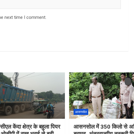
he next time I comment.
आसनसोल
सीएल केंदा क्षेत्र के बहुला पियर
आसनसोल में 350 किलो से अध
ओसीपी में राख भराई से बढ़ी
बरामद, अंतरराज्यीय तस्करी गि