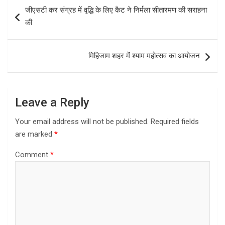
b
o
e
Post
जीएसटी कर संग्रह में वृद्धि के लिए कैट ने निर्मला सीतारमण की सराहना
o
d
navigation
की
o
o
k
n
मिहिजाम शहर में श्याम महोत्सव का आयोजन
Leave a Reply
Your email address will not be published.
Required fields
are marked
*
Comment
*