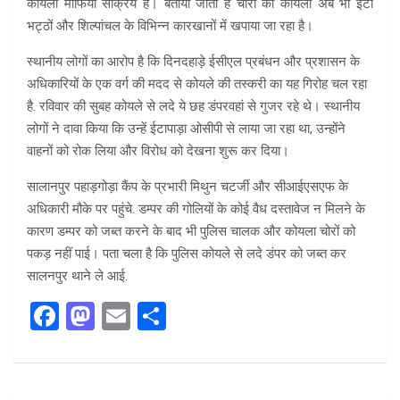
कोयला माफिया सक्रिय हैं। बताया जाता है चोरी का कोयला अब भी ईंटा
भट्ठों और शिल्पांचल के विभिन्न कारखानों में खपाया जा रहा है।
स्थानीय लोगों का आरोप है कि दिनदहाड़े ईसीएल प्रबंधन और प्रशासन के
अधिकारियों के एक वर्ग की मदद से कोयले की तस्करी का यह गिरोह चल रहा
है. रविवार की सुबह कोयले से लदे ये छह डंपरवहां से गुजर रहे थे। स्थानीय
लोगों ने दावा किया कि उन्हें ईटापाड़ा ओसीपी से लाया जा रहा था, उन्होंने
वाहनों को रोक लिया और विरोध को देखना शुरू कर दिया।
सालानपुर पहाड़गोड़ा कैंप के प्रभारी मिथुन चटर्जी और सीआईएसएफ के
अधिकारी मौके पर पहुंचे. डम्पर की गोलियों के कोई वैध दस्तावेज न मिलने के
कारण डम्पर को जब्त करने के बाद भी पुलिस चालक और कोयला चोरों को
पकड़ नहीं पाई। पता चला है कि पुलिस कोयले से लदे डंपर को जब्त कर
सालनपुर थाने ले आई.
F
M
E
S
a
a
m
h
ce
st
ail
ar