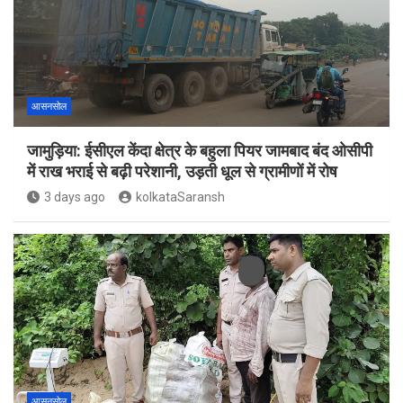
आसनसोल
जामुड़िया: ईसीएल केंदा क्षेत्र के बहुला पियर जामबाद बंद ओसीपी
में राख भराई से बढ़ी परेशानी, उड़ती धूल से ग्रामीणों में रोष
3 days ago
kolkataSaransh
आसनसोल