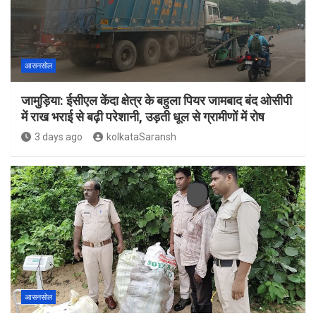
आसनसोल
जामुड़िया: ईसीएल केंदा क्षेत्र के बहुला पियर जामबाद बंद ओसीपी
में राख भराई से बढ़ी परेशानी, उड़ती धूल से ग्रामीणों में रोष
3 days ago
kolkataSaransh
आसनसोल