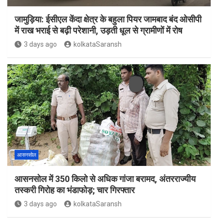
जामुड़िया: ईसीएल केंदा क्षेत्र के बहुला पियर जामबाद बंद ओसीपी
में राख भराई से बढ़ी परेशानी, उड़ती धूल से ग्रामीणों में रोष
3 days ago
kolkataSaransh
आसनसोल
आसनसोल में 350 किलो से अधिक गांजा बरामद, अंतरराज्यीय
तस्करी गिरोह का भंडाफोड़; चार गिरफ्तार
3 days ago
kolkataSaransh