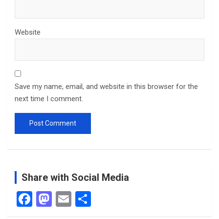
Website
Save my name, email, and website in this browser for the
next time I comment.
Share with Social Media
F
M
E
S
a
a
m
h