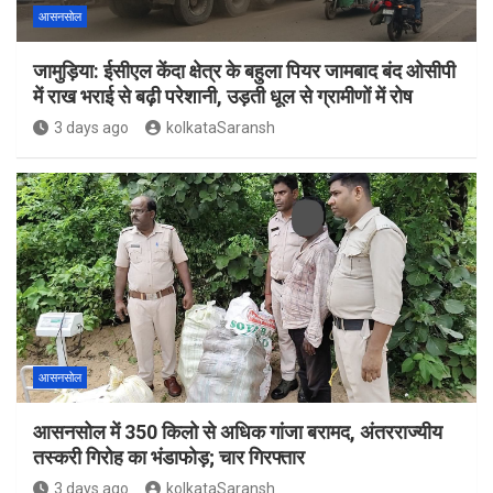
आसनसोल
जामुड़िया: ईसीएल केंदा क्षेत्र के बहुला पियर जामबाद बंद ओसीपी
में राख भराई से बढ़ी परेशानी, उड़ती धूल से ग्रामीणों में रोष
3 days ago
kolkataSaransh
आसनसोल
आसनसोल में 350 किलो से अधिक गांजा बरामद, अंतरराज्यीय
तस्करी गिरोह का भंडाफोड़; चार गिरफ्तार
3 days ago
kolkataSaransh