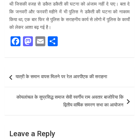
थी जिसकी वजह से डकैत डकैती की घटना को अंजाम नहीं दे पाए। बता दे
कि जनवरी और फरवरी महीने में भी पुलिस ने डकैती की घटना को नाकाम
किया था, एक बार फिर से पुलिस के सराहनीय कार्य से लोगो में पुलिस के कार्यों
को लेकर आशा बढ़ गई है।
F
M
E
S
a
a
m
h
ce
st
ail
ar
b
o
e
Post
यात्री के समान वापस मिलने पर रेल आरपीएफ की सराहना
o
d
navigation
o
o
कोयलांचल के सुप्रसिद्ध समाज सेवी स्वर्गीय राम अवतार बाजोरिया कि
k
n
द्वितीय वार्षिक समरण सभा का आयोजन
Leave a Reply