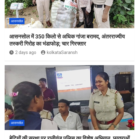
आसनसोल
आसनसोल में 350 किलो से अधिक गांजा बरामद, अंतरराज्यीय
तस्करी गिरोह का भंडाफोड़; चार गिरफ्तार
2 days ago
kolkataSaransh
आसनसोल
बेटियों की सुरक्षा पर रानीगंज पुलिस का विशेष अभियान, छात्राओं