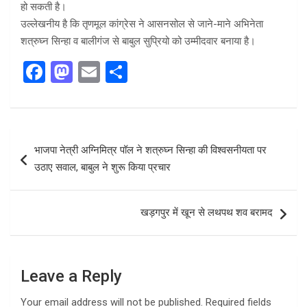
हो सकती है।
उल्लेखनीय है कि तृणमूल कांग्रेस ने आसनसोल से जाने-माने अभिनेता
शत्रुघ्न सिन्हा व बालीगंज से बाबुल सुप्रियो को उम्मीदवार बनाया है।
F
M
E
S
a
a
m
h
ce
st
ail
ar
b
o
e
Post
भाजपा नेत्री अग्निमित्र पॉल ने शत्रुघ्न सिन्हा की विश्वसनीयता पर
o
d
navigation
उठाए सवाल, बाबुल ने शुरू किया प्रचार
o
o
k
n
खड़गपुर में खून से लथपथ शव बरामद
Leave a Reply
Your email address will not be published.
Required fields