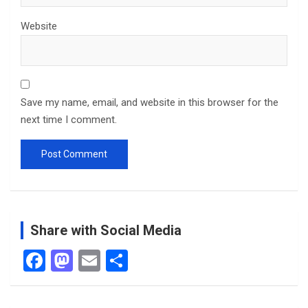
Website
Save my name, email, and website in this browser for the
next time I comment.
Share with Social Media
F
M
E
S
a
a
m
h
ce
st
ail
ar