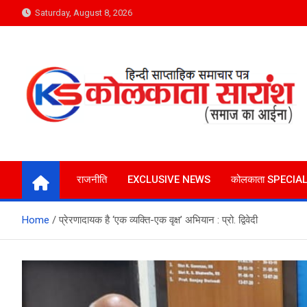
Skip
Saturday, August 8, 2026
to
content
Kolkata Saransh News
समाज का आईना
राजनीति
EXCLUSIVE NEWS
कोलकाता SPECIA
Home
प्रेरणादायक है ‘एक व्यक्ति-एक वृक्ष’ अभियान : प्रो. द्विवेदी