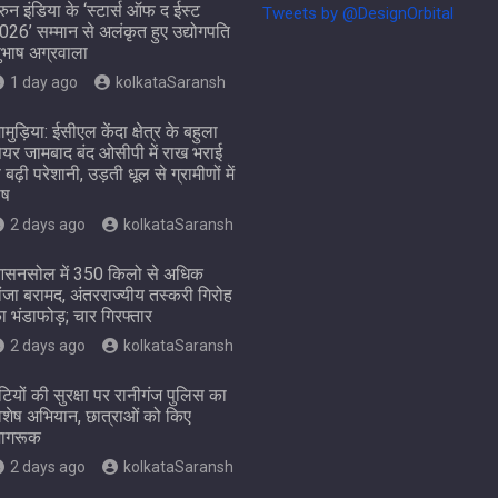
ुरुन इंडिया के ‘स्टार्स ऑफ द ईस्ट
Tweets by @DesignOrbital
026’ सम्मान से अलंकृत हुए उद्योगपति
ुभाष अग्रवाला
1 day ago
kolkataSaransh
ामुड़िया: ईसीएल केंदा क्षेत्र के बहुला
ियर जामबाद बंद ओसीपी में राख भराई
े बढ़ी परेशानी, उड़ती धूल से ग्रामीणों में
ोष
2 days ago
kolkataSaransh
सनसोल में 350 किलो से अधिक
ांजा बरामद, अंतरराज्यीय तस्करी गिरोह
ा भंडाफोड़; चार गिरफ्तार
2 days ago
kolkataSaransh
ेटियों की सुरक्षा पर रानीगंज पुलिस का
िशेष अभियान, छात्राओं को किए
ागरूक
2 days ago
kolkataSaransh