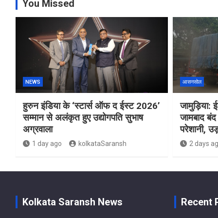
You Missed
NEWS
आसनसोल
हुरुन इंडिया के ‘स्टार्स ऑफ द ईस्ट 2026’
जामुड़िया: ईस
सम्मान से अलंकृत हुए उद्योगपति सुभाष
जामबाद बंद 
अग्रवाला
परेशानी, उड़
1 day ago
kolkataSaransh
2 days a
Kolkata Saransh News
Recent 