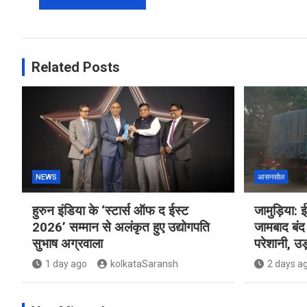
Related Posts
NEWS
आसनसोल
हुरुन इंडिया के ‘स्टार्स ऑफ द ईस्ट
जामुड़िया: ई
2026’ सम्मान से अलंकृत हुए उद्योगपति
जामबाद बंद 
सुभाष अग्रवाला
परेशानी, उड़
1 day ago
kolkataSaransh
2 days a