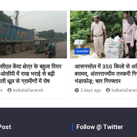
आसनसोल
ीएल केंदा क्षेत्र के बहुला पियर
आसनसोल में 350 किलो से अध
ओसीपी में राख भराई से बढ़ी
बरामद, अंतरराज्यीय तस्करी गि
ती धूल से ग्रामीणों में रोष
भंडाफोड़; चार गिरफ्तार
go
kolkataSaransh
2 days ago
kolkataSara
Post
Follow @ Twitter