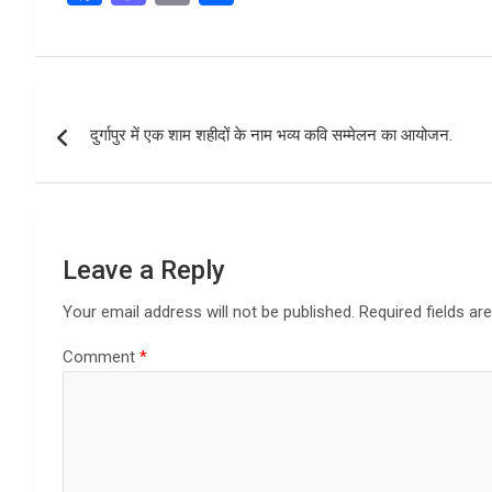
a
a
m
h
ce
st
ail
ar
b
o
e
Post
o
d
दुर्गापुर में एक शाम शहीदों के नाम भव्य कवि सम्मेलन का आयोजन.
navigation
o
o
k
n
Leave a Reply
Your email address will not be published.
Required fields a
Comment
*