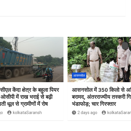
आसनसोल
सीएल केंदा क्षेत्र के बहुला पियर
आसनसोल में 350 किलो से अध
ओसीपी में राख भराई से बढ़ी
बरामद, अंतरराज्यीय तस्करी गि
ती धूल से ग्रामीणों में रोष
भंडाफोड़; चार गिरफ्तार
go
kolkataSaransh
2 days ago
kolkataSara