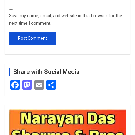
Save my name, email, and website in this browser for the
next time I comment.
Share with Social Media
F
M
E
S
a
a
m
h
ce
st
ail
ar
b
o
e
o
d
o
o