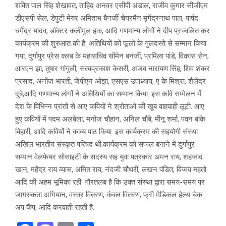
शक्ति पाल सिंह शेखावत, ताहिद अनवर एसीपी अंडाल, राजीव कुमार सीजीएम
डीएसपी सेल, डेपुटी मेयर अमिताभ बैनर्जी चेयरमैन मृगेंद्रनाथ पाल, पार्षद
धर्मेंद्र यादव, डॉक्टर कलीमुल हक, आदि गणमान्य लोगों ने दीप प्रज्वलित कर
कार्यक्रम की शुरुआत की है. अतिथियों कों फूलों के गुलदस्ते से सम्मान किया
गया. दुर्गापुर प्रेस क्लब के महासचिव सोंमेन बनर्जी, प्रमिला पांडे, विकास सेन,
आरएन झा, तुषार गांगुली, सत्यप्रकाश केसरी, अजब नारायण सिंह, शिव शंकर
प्रसाद, अनोंज भारती, जेपीएन ओझा, एसएस उपाध्याय, ए के मिश्रा, शैलेंद्र
दुबे,आदि गणमान्य लोगों ने अतिथियों का सम्मान किया. इस कवि सम्मेलन में
देश के विभिन्न प्रांतों से आए कवियों ने श्रोताओं की खूब वाहवाही लूटी. आए
हुए कवियों में पदम अलबेला, मनोज चौहान, अनिल चौबे, मीनू शर्मा, पवन बांके
बिहारी, आदि कवियों ने काव्य पाठ किया. इस कार्यक्रम की सहयोगी संस्था
अखिल भारतीय संस्कृत परिषद थी.कार्यक्रम को सफल बनाने में दुर्गापुर
सम्मान वेलफेयर सोसाइटी के सदस्य सह युवा पत्रकार अमन राय, शहजाद
खान, महेंद्र राय व्यास, अमित राय, नंदजी चौधरी, लखन पंडित, विजय महतो
आदि की अहम भूमिका रही. गौरतलब है कि उक्त संस्था द्वारा समय-समय पर
जागरुकता अभियान, वस्त्र वितरण, कंबल वितरण, फ्री मेडिकल हेल्थ चेक
अप कैंप, आदि करवाती रहती है.