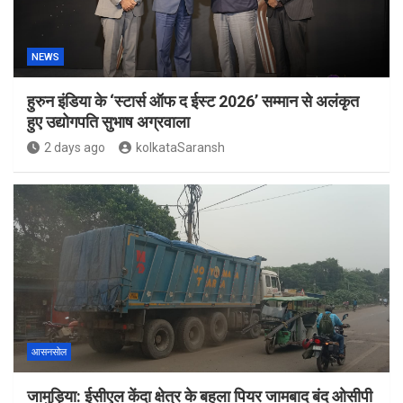
NEWS
हुरुन इंडिया के ‘स्टार्स ऑफ द ईस्ट 2026’ सम्मान से अलंकृत
हुए उद्योगपति सुभाष अग्रवाला
2 days ago
kolkataSaransh
आसनसोल
जामुड़िया: ईसीएल केंदा क्षेत्र के बहुला पियर जामबाद बंद ओसीपी