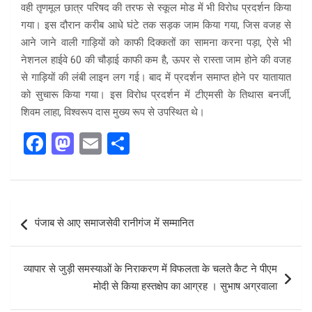
वही तृणमूल छात्र परिषद की तरफ से स्कूल मोड में भी विरोध प्रदर्शन किया
गया। इस दौरान करीब आधे घंटे तक सड़क जाम किया गया, जिस वजह से
आने जाने वाली गाड़ियों को काफी दिक्कतों का सामना करना पड़ा, ऐसे भी
नेशनल हाईवे 60 की चौड़ाई काफी कम है, ऊपर से रास्ता जाम होने की वजह
से गाड़ियों की लंबी लाइन लग गई। बाद में प्रदर्शन समाप्त होने पर यातायात
को सुचारू किया गया। इस विरोध प्रदर्शन में टीएमसी के तिथास बनर्जी,
शिवम लाहा, विश्वरूप दास मुख्य रूप से उपस्थित थे।
F
M
E
S
a
a
m
h
ce
st
ail
ar
b
o
e
Post
पंजाब से आए समाजसेवी रानीगंज में सम्मानित
o
d
navigation
o
o
व्यापार से जुड़ी समस्याओं के निराकरण में विफलता के चलते कैट ने पीएम
k
n
मोदी से किया हस्तक्षेप का आग्रह । सुभाष अग्रवाला