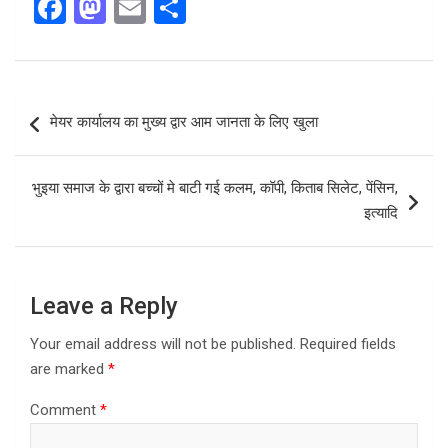
F
M
E
S
a
a
m
h
ce
st
ail
ar
b
o
e
Post
मेयर कार्यालय का मुख्य द्वार आम जानता के लिए खुला
o
d
navigation
o
o
भुइया समाज के द्वारा बच्चों मे बाटी गई कलम, कॉपी, किताब सिलेट, पेंसिन,
k
n
इत्यादि
Leave a Reply
Your email address will not be published.
Required fields
are marked
*
Comment
*