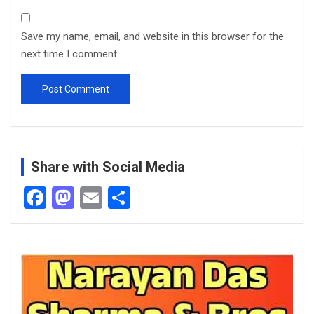
Save my name, email, and website in this browser for the
next time I comment.
Share with Social Media
F
M
E
S
a
a
m
h
ce
st
ail
ar
b
o
e
o
d
o
o