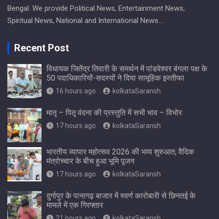
Bengal. We provide Political News, Entertainment News,
Spiritual News, National and International News….
Recent Post
विधायक जितेंद्र तिवारी के समर्थन में पांडवेश्वर बंगला पक्ष के
50 पदाधिकारियों-सदस्यों ने दिया सामूहिक इस्तीफा
16 hours ago
kolkataSaransh
मातृ – पितृ वंदना की प्रस्तुति में सभी भाव – विभोर
17 hours ago
kolkataSaransh
भारतीय व्यापार महोत्सव 2026 की भव्य शुरुआत, वैदिक
मंत्रोच्चार के बीच हुआ भूमि पूजन
17 hours ago
kolkataSaransh
दुर्गापुर के पानागढ़ बाजार में स्वर्ण कारोबारी से छिनतई के
मामले में एक गिरफ्तार
21 hours ago
kolkataSaransh