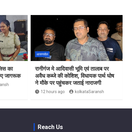
आसनसोल
ुलिस का
रानीगंज मे आदिवासी भूमि एवं तालाब पर
किए जागरूक
अवैध कब्जे की कोशिश, विधायक पार्थ घोष
ने मौके पर पहुंचकर जताई नाराजगी
ransh
12 hours ago
kolkataSaransh
Reach Us