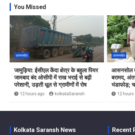
You Missed
आसनसोल
आसनसोल
जामुड़िया: ईसीएल केंदा क्षेत्र के बहुला पियर
आसनसोल मे
जामबाद बंद ओसीपी में राख भराई से बढ़ी
बरामद, अंत
परेशानी, उड़ती धूल से ग्रामीणों में रोष
भंडाफोड़; च
12 hours ago
kolkataSaransh
12 hours
Kolkata Saransh News
Recent 