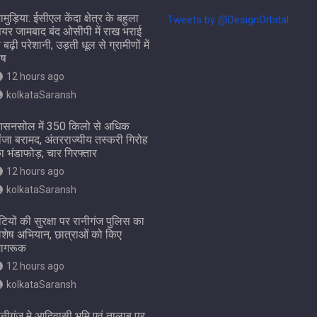
ामुड़िया: ईसीएल केंदा क्षेत्र के बहुला
Tweets by @DesignOrbital
ियर जामबाद बंद ओसीपी में राख भराई
े बढ़ी परेशानी, उड़ती धूल से ग्रामीणों में
ोष
12 hours ago
kolkataSaransh
सनसोल में 350 किलो से अधिक
ांजा बरामद, अंतरराज्यीय तस्करी गिरोह
ा भंडाफोड़; चार गिरफ्तार
12 hours ago
kolkataSaransh
ेटियों की सुरक्षा पर रानीगंज पुलिस का
िशेष अभियान, छात्राओं को किए
ागरूक
12 hours ago
kolkataSaransh
ानीगंज मे आदिवासी भूमि एवं तालाब पर