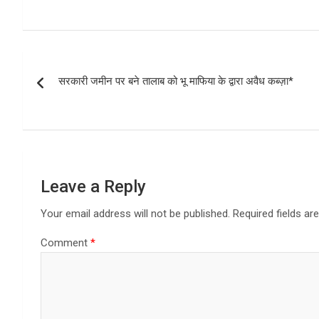
a
a
m
h
ce
st
ail
ar
b
o
e
Post
o
d
सरकारी जमीन पर बने तालाब को भू माफिया के द्वारा अवैध कब्ज़ा*
navigation
o
o
k
n
Leave a Reply
Your email address will not be published.
Required fields a
Comment
*