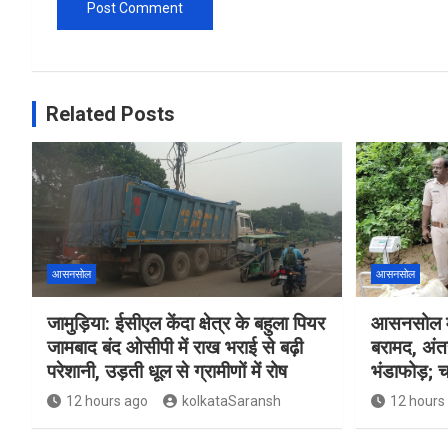
Related Posts
आसनसोल
आसनसोल
जामुड़िया: ईसीएल केंदा क्षेत्र के बहुला पियर
आसनसोल मे
जामबाद बंद ओसीपी में राख भराई से बढ़ी
बरामद, अंत
परेशानी, उड़ती धूल से ग्रामीणों में रोष
भंडाफोड़; च
12 hours ago
kolkataSaransh
12 hours