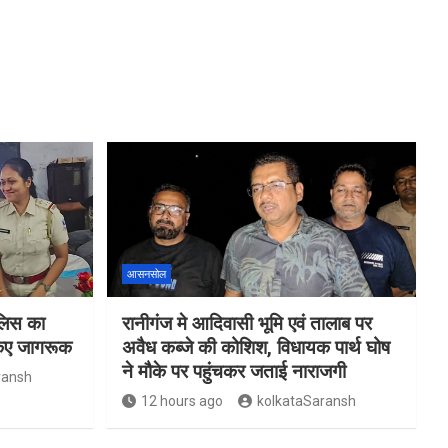
आसनसोल
ुलिस का
रानीगंज मे आदिवासी भूमि एवं तालाब पर
किए जागरूक
अवैध कब्जे की कोशिश, विधायक पार्थ घोष
ने मौके पर पहुंचकर जताई नाराजगी
ransh
12 hours ago
kolkataSaransh