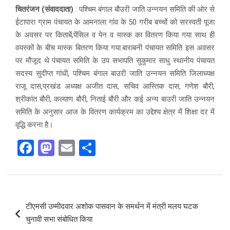
चितरंजन (संवाददाता)
: पश्चिम बंगाल बौउरी जाति उन्नयन समिति की ओर से
ईटापारा ग्राम पंचायत के आमनाला गांव के 50 गरीब बच्चों को सरस्वती पूजा
के अवसर पर किताबें,पेंसिल व पेन व मास्क का वितरण किया गया साथ ही
वयस्कों के बीच मास्क बितरण किया गया.बाराबनी पंचायत समिति इस अवसर
पर मौजूद थे पंचायत समिति के उप सभापति सुकुमार साधु स्थानीय पंचायत
सदस्य सुदीप्त गांधी, पश्चिम बंगाल बाउरी जाति उन्नयन समिति जिलाध्यक्ष
राजू दास,प्रखंड अध्यक्ष अजीत दास, सचिव आस्तिक दास, गणेश बौरी,
श्रीकांत बौरी, कल्याण बौरी, निताई बौरी और कई अन्य बाउरी जाति उन्नयन
समिति के अनुसार आज के वितरण कार्यक्रम का उद्देश्य क्षेत्र में शिक्षा दर में
वृद्धि करना है।
F
M
E
S
a
a
m
h
ce
st
ail
ar
b
o
e
Post
टीएमसी उम्मीदवार अशोक पासवान के समर्थन में मंत्री मलय घटक
o
d
navigation
चुनावी सभा संबोधित किया