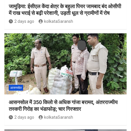
जामुड़िया: ईसीएल केंदा क्षेत्र के बहुला पियर जामबाद बंद ओसीपी
में राख भराई से बढ़ी परेशानी, उड़ती धूल से ग्रामीणों में रोष
2 days ago
kolkataSaransh
आसनसोल
आसनसोल में 350 किलो से अधिक गांजा बरामद, अंतरराज्यीय
तस्करी गिरोह का भंडाफोड़; चार गिरफ्तार
2 days ago
kolkataSaransh