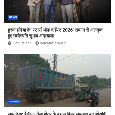
NEWS
हुरुन इंडिया के ‘स्टार्स ऑफ द ईस्ट 2026’ सम्मान से अलंकृत
हुए उद्योगपति सुभाष अग्रवाला
9 hours ago
kolkataSaransh
आसनसोल
जामुड़िया: ईसीएल केंदा क्षेत्र के बहुला पियर जामबाद बंद ओसीपी