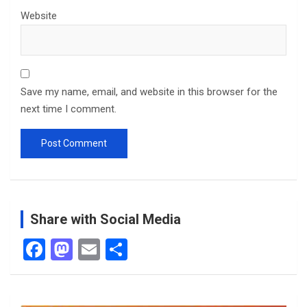
Website
Save my name, email, and website in this browser for the
next time I comment.
Share with Social Media
F
M
E
S
a
a
m
h
ce
st
ail
ar