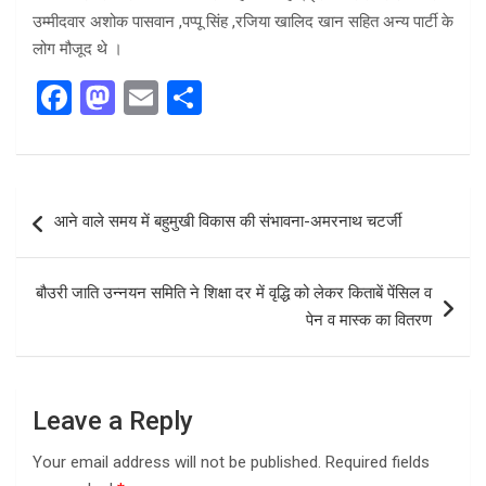
उम्मीदवार अशोक पासवान ,पप्पू सिंह ,रजिया खालिद खान सहित अन्य पार्टी के
लोग मौजूद थे ।
F
M
E
S
a
a
m
h
ce
st
ail
ar
b
o
e
Post
आने वाले समय में बहुमुखी विकास की संभावना-अमरनाथ चटर्जी
o
d
navigation
o
o
बौउरी जाति उन्नयन समिति ने शिक्षा दर में वृद्धि को लेकर किताबें पेंसिल व
k
n
पेन व मास्क का वितरण
Leave a Reply
Your email address will not be published.
Required fields