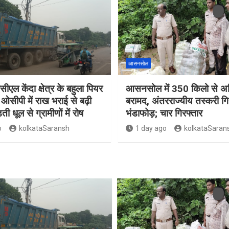
आसनसोल
सीएल केंदा क्षेत्र के बहुला पियर
आसनसोल में 350 किलो से अध
ओसीपी में राख भराई से बढ़ी
बरामद, अंतरराज्यीय तस्करी गि
ती धूल से ग्रामीणों में रोष
भंडाफोड़; चार गिरफ्तार
o
kolkataSaransh
1 day ago
kolkataSaran