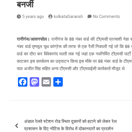
बनर्जी
5 years ago
kolkataSaransh
No Comments
रानीगंज/आसनसोल।
रानीगंज के 88 नंबर वार्ड की टीएमसी प्रत्याशी नेहा
नंबर वार्ड तृणमूल यूथ कांग्रेस की तरफ से एक रैली निकाली गई जो कि 88 नंब
वार्ड का दौरा कर विवेकानंद पल्ली तक गई जहां एक नवनिर्मित टीएमसी पार्
काटकर इस कार्यालय का उद्घाटन किया इस मौके पर 88 नंबर वार्ड के टीएमसी प
पाल अजीत सिंह सहित अन्य टीएमसी और टीएमवाईसी कार्यकर्ता मौजूद थे
F
M
E
S
a
a
m
h
ce
st
ail
ar
b
o
e
Post
o
d
अंडाल रेलवे स्टेशन रोड स्थित दुकानों को हटाने को लेकर रेल
navigation
o
o
प्रशासन के दिए नोटिस के विरोध में दोकानदारों का प्रदर्शन