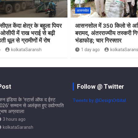
आसनसोल
ीएल केंदा क्षेत्र के बहुला पियर
आसनसोल में 350 किलो से अध
ओसीपी में राख भराई से बढ़ी
बरामद, अंतरराज्यीय तस्करी गि
ती धूल से ग्रामीणों में रोष
भंडाफोड़; चार गिरफ्तार
o
kolkataSaransh
1 day ago
kolkataSaran
Post
Follow @ Twitter
ुरुन इंडिया के ‘स्टार्स ऑफ द ईस्ट
Tweets by @DesignOrbital
026’ सम्मान से अलंकृत हुए उद्योगपति
ुभाष अग्रवाला
3 hours ago
kolkataSaransh