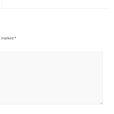
re marked
*