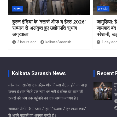
NEWS
आसनसोल
हुरुन इंडिया के ‘स्टार्स ऑफ द ईस्ट 2026’
जामुड़िया: ईस
सम्मान से अलंकृत हुए उद्योगपति सुभाष
जामबाद बंद 
अग्रवाला
परेशानी, उड़
3 hours ago
kolkataSaransh
1 day ag
Kolkata Saransh News
Recent 
ह
कोलकाता सारांश एक उद्देश्य और निष्पक्ष पोर्टल होने का वादा
2
करता है।यह सिर्फ एक नाम भर नहीं है बल्कि हर तरह की
स
खबरों को आप तक पहुंचाने का एक सार्थक माध्यम है।
समाचार पोर्टल के माध्यम से हम निष्पक्षता से हर ताजा खबरों
से अपने पाठकों को अवगत करते हैं।