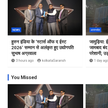
NEWS
आसनसोल
हुरुन इंडिया के ‘स्टार्स ऑफ द ईस्ट
जामुड़िया: ई
2026’ सम्मान से अलंकृत हुए उद्योगपति
जामबाद बंद 
सुभाष अग्रवाला
परेशानी, उड़
3 hours ago
kolkataSaransh
1 day ag
You Missed