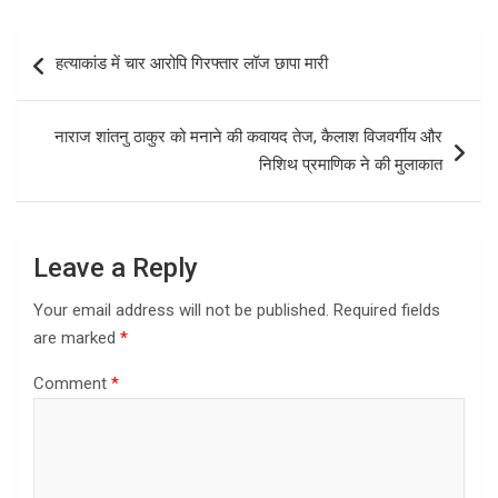
ce
st
ail
ar
b
o
e
Post
हत्याकांड में चार आरोपि गिरफ्तार लॉज छापा मारी
o
d
navigation
o
o
नाराज शांतनु ठाकुर को मनाने की कवायद तेज, कैलाश विजवर्गीय और
k
n
निशिथ प्रमाणिक ने की मुलाकात
Leave a Reply
Your email address will not be published.
Required fields
are marked
*
Comment
*