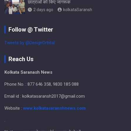
छात्राओं को किए जागरूक
2 days ago
kolkataSaransh
Follow @ Twitter
Tweets by @DesignOrbital
Reach Us
Kolkata Saranash News
Phone No. : 877 646 358, 9830 185 088
Email id : kolkatasaransh2017@gmail.com
Website :
www.kolkatasaranshnews.com
.