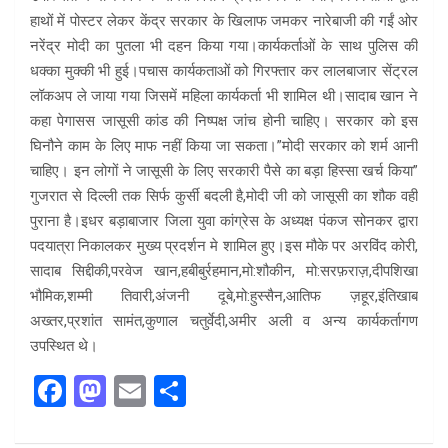
हाथों में पोस्टर लेकर केंद्र सरकार के खिलाफ जमकर नारेबाजी की गईं ओर
नरेंद्र मोदी का पुतला भी दहन किया गया।कार्यकर्ताओं के साथ पुलिस की
धक्का मुक्की भी हुई।पचास कार्यकताओं को गिरफ्तार कर लालबाजार सेंट्रल
लॉकअप ले जाया गया जिसमें महिला कार्यकर्ता भी शामिल थी।सादाब खान ने
कहा पेगासस जासूसी कांड की निष्पक्ष जांच होनी चाहिए। सरकार को इस
घिनौने काम के लिए माफ नहीं किया जा सकता।”मोदी सरकार को शर्म आनी
चाहिए। इन लोगों ने जासूसी के लिए सरकारी पैसे का बड़ा हिस्सा खर्च किया”
गुजरात से दिल्ली तक सिर्फ कुर्सी बदली है,मोदी जी को जासूसी का शौक वही
पुराना है।इधर बड़ाबाजार जिला युवा कांग्रेस के अध्यक्ष पंकज सोनकर द्वारा
पदयात्रा निकालकर मुख्य प्रदर्शन मे शामिल हुए।इस मौके पर अरविंद कोरी,
सादाब सिद्दीकी,परवेज खान,हबीबुर्रहमान,मो:शौकीन, मो:सरफ़राज़,दीपशिखा
भौमिक,शम्मी तिवारी,अंजनी दूबे,मो:हुस्सैन,आतिफ ज़हूर,इंतिखाब
अख्तर,प्रशांत सामंत,कुणाल चतुर्वेदी,अमीर अली व अन्य कार्यकर्तागण
उपस्थित थे।
F
M
E
S
a
a
m
h