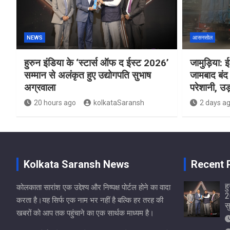
NEWS
आसनसोल
हुरुन इंडिया के ‘स्टार्स ऑफ द ईस्ट 2026’
जामुड़िया: ईस
सम्मान से अलंकृत हुए उद्योगपति सुभाष
जामबाद बंद 
अग्रवाला
परेशानी, उड़
20 hours ago
kolkataSaransh
2 days a
Kolkata Saransh News
Recent 
ह
कोलकाता सारांश एक उद्देश्य और निष्पक्ष पोर्टल होने का वादा
2
करता है।यह सिर्फ एक नाम भर नहीं है बल्कि हर तरह की
स
खबरों को आप तक पहुंचाने का एक सार्थक माध्यम है।