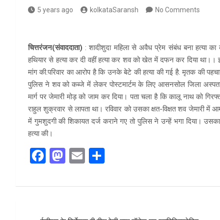
5 years ago
kolkataSaransh
No Comments
चित्तरंजन(संवाददाता)
: शादीशुदा महिला से अवैध प्रेम संबंध बना हत्या का क
हथियार से हत्या कर दी वहीं हत्या कर शव को खेत में दफन कर दिया था।। इस घट
मांग की.परिवार का आरोप है कि उनके बेटे की हत्या की गई है. मृतक की पहचान ज
पुलिस ने शव को कब्जे में लेकर पोस्टमार्टम के लिए आसनसोल जिला अस्पत
मार्ग पर जेमारी मोड़ को जाम कर दिया। पता चला है कि कालू नाथ को गिर
राहुल शुक्रवार से लापता था। रविवार को उसका क्षत-विक्षत शव जेमारी में आम
में गुमशुदगी की शिकायत दर्ज कराने गए तो पुलिस ने उन्हें भगा दिया। उ
हत्या की।
F
M
E
S
a
a
m
h
ce
st
ail
ar
b
o
e
Post
o
d