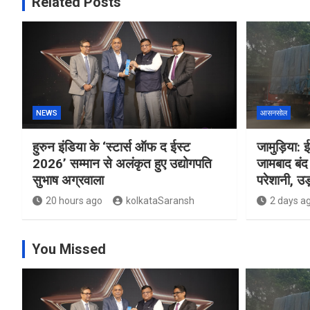
Related Posts
NEWS
आसनसोल
हुरुन इंडिया के ‘स्टार्स ऑफ द ईस्ट
जामुड़िया: ई
2026’ सम्मान से अलंकृत हुए उद्योगपति
जामबाद बंद 
सुभाष अग्रवाला
परेशानी, उड़
20 hours ago
kolkataSaransh
2 days a
You Missed