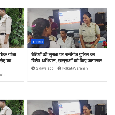
आसनसोल
िक गांजा
बेटियों की सुरक्षा पर रानीगंज पुलिस का
रोह का
विशेष अभियान, छात्राओं को किए जागरूक
2 days ago
kolkataSaransh
nsh