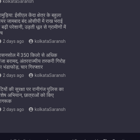
kolkataSaransh
ामुड़िया: ईसीएल केंदा क्षेत्र के बहुला
ियर जामबाद बंद ओसीपी में राख भराई
े बढ़ी परेशानी, उड़ती धूल से ग्रामीणों में
ोष
2 days ago
kolkataSaransh
सनसोल में 350 किलो से अधिक
ांजा बरामद, अंतरराज्यीय तस्करी गिरोह
ा भंडाफोड़; चार गिरफ्तार
2 days ago
kolkataSaransh
ेटियों की सुरक्षा पर रानीगंज पुलिस का
िशेष अभियान, छात्राओं को किए
ागरूक
2 days ago
kolkataSaransh