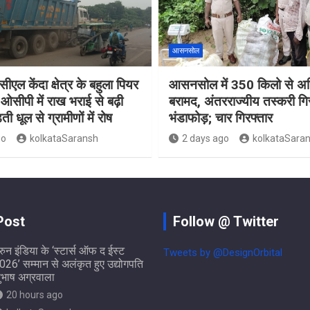
आसनसोल
ीएल केंदा क्षेत्र के बहुला पियर
आसनसोल में 350 किलो से अध
ओसीपी में राख भराई से बढ़ी
बरामद, अंतरराज्यीय तस्करी गि
ती धूल से ग्रामीणों में रोष
भंडाफोड़; चार गिरफ्तार
go
kolkataSaransh
2 days ago
kolkataSara
Post
Follow @ Twitter
ुरुन इंडिया के ‘स्टार्स ऑफ द ईस्ट
Tweets by @DesignOrbital
026’ सम्मान से अलंकृत हुए उद्योगपति
ुभाष अग्रवाला
20 hours ago