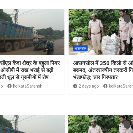
आसनसोल
सीएल केंदा क्षेत्र के बहुला पियर
आसनसोल में 350 किलो से अध
ओसीपी में राख भराई से बढ़ी
बरामद, अंतरराज्यीय तस्करी गि
ती धूल से ग्रामीणों में रोष
भंडाफोड़; चार गिरफ्तार
go
kolkataSaransh
2 days ago
kolkataSara