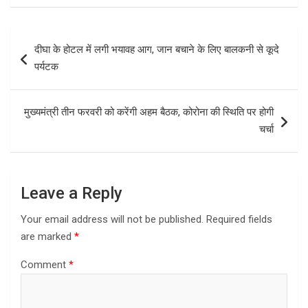
ce
st
ail
ar
b
o
e
Post
दीघा के होटल में लगी भयावह आग, जान बचाने के लिए बालकनी से कूदे
o
d
navigation
पर्यटक
o
o
k
n
मुख्यमंत्री तीन फरवरी को करेंगी अहम बैठक, कोरोना की स्थिति पर होगी
चर्चा
Leave a Reply
Your email address will not be published.
Required fields
are marked
*
Comment
*