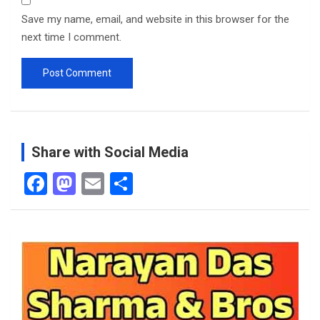
Save my name, email, and website in this browser for the
next time I comment.
Share with Social Media
F
M
E
S
a
a
m
h
ce
st
ail
ar
b
o
e
o
d
o
o